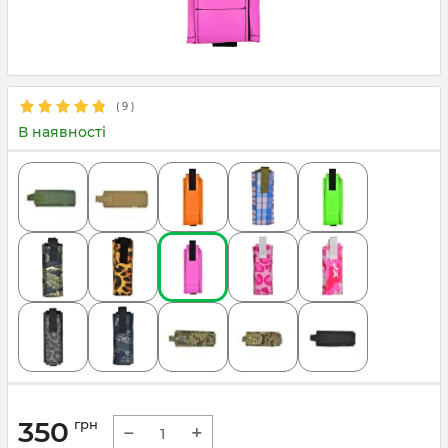
(
9
)
В наявності
350
грн
−
+