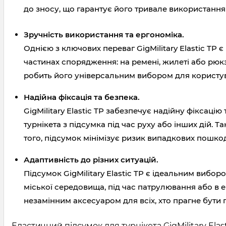
до зносу, що гарантує його тривале використання 
Зручність використання та ергономіка.
Однією з ключових переваг GigMilitary Elastic TP
частинах спорядження: на ремені, жилеті або рюкз
робить його універсальним вибором для користув
Надійна фіксація та безпека.
GigMilitary Elastic TP забезпечує надійну фіксац
турнікета з підсумка під час руху або інших дій.
того, підсумок мінімізує ризик випадкових пошк
Адаптивність до різних ситуацій.
Підсумок GigMilitary Elastic TP є ідеальним вибо
міської середовища, під час патрулювання або в 
незамінним аксесуаром для всіх, хто прагне бути г
Еластичний підсумок для турнікета GigMilitary Ela