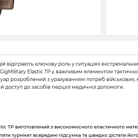
 дій відіграють ключову роль у ситуаціях екстремальн
GigMilitary Elastic TP є важливим елементом тактич
суар розроблений з урахуванням потреб військових, ме
й доступ до засобів першої медичної допомоги.
stic TP виготовлений з високоякісного еластичного матер
ти турнікет всередині підсумка та швидко дістати його 