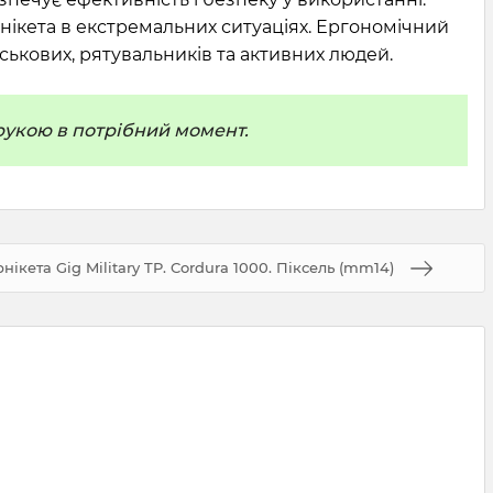
урнікета в екстремальних ситуаціях. Ергономічний
йськових, рятувальників та активних людей.
 рукою в потрібний момент.
ікета Gig Military TP. Cordura 1000. Піксель (mm14)