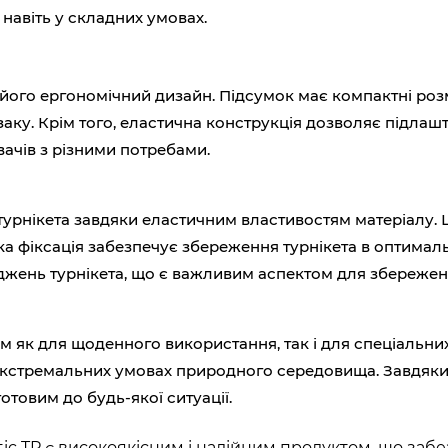
навіть у складних умовах.
 є його ергономічний дизайн. Підсумок має компактні ро
аку. Крім того, еластична конструкція дозволяє підлашто
ачів з різними потребами.
ію турнікета завдяки еластичним властивостям матеріал
 Така фіксація забезпечує збереження турнікета в оптима
оджень турнікета, що є важливим аспектом для збережен
ром як для щоденного використання, так і для спеціальн
екстремальних умовах природного середовища. Завдяки с
отовим до будь-якої ситуації.
stic TP є високоякісним і надійним продуктом, що заб