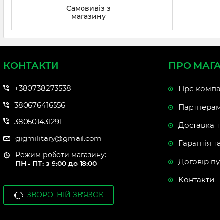
Самовивіз з
магазину
КОНТАКТИ
ПРО МАГ
+380738273538
Про компа
380676416556
Партнера
380501431291
Доставка т
gigmilitary@gmail.com
Гарантія т
Режим роботи магазину:
Договір пу
ПН - ПТ: з 9:00 до 18:00
Контакти
ЗВОРОТНІЙ ЗВ'ЯЗОК