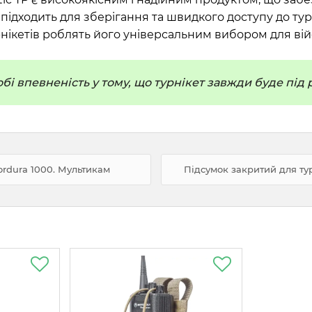
о підходить для зберігання та швидкого доступу до т
урнікетів роблять його універсальним вибором для ві
і впевненість у тому, що турнікет завжди буде під
Cordura 1000. Мультикам
Підсумок закритий для турн