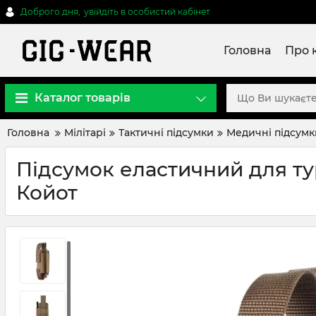
Доброго дня,
увійдіть в особистий кабінет
Головна
Про 
Каталог товарів
Головна
Мілітарі
Тактичні підсумки
Медичні підсумк
Підсумок еластичний для турн
Койот