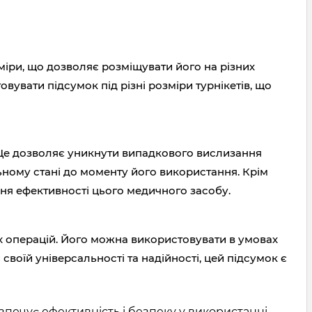
зміри, що дозволяє розміщувати його на різних
вувати підсумок під різні розміри турнікетів, що
у. Це дозволяє уникнути випадкового вислизання
льному стані до моменту його використання. Крім
ня ефективності цього медичного засобу.
их операцій. Його можна використовувати в умовах
воїй універсальності та надійності, цей підсумок є
езпечує ефективність і безпеку у використанні.