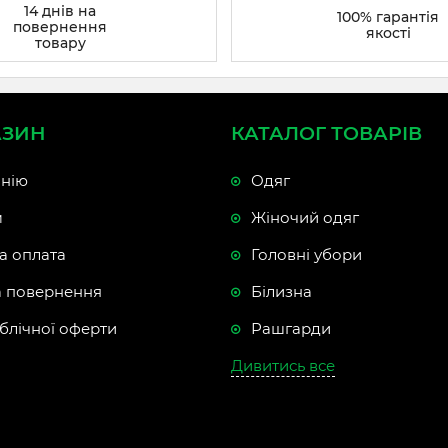
14 днів на
100% гарантія
повернення
якості
товару
АЗИН
КАТАЛОГ ТОВАРІВ
нію
Одяг
м
Жіночий одяг
а оплата
Головні убори
а повернення
Білизна
блічної оферти
Рашгарди
Дивитись все