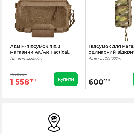
Адмін-підсумок під 3
Підсумок для мага
магазини AK/AR Tactical
одинарний відкри
Series. Cordura 1000. Койот
тканевий Stealth 
Артикул:
3251000-c
Артикул:
2351000-m
Cordura 1000. Мул
1 980 грн
Купити
1 558
600
грн
грн