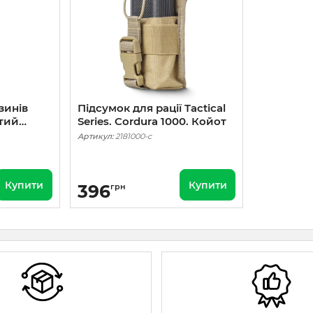
зинів
Підсумок для рації Tactical
тий
Series. Cordura 1000. Койот
PRO.
Артикул:
2181000-c
ьтикам
Купити
Купити
396
грн