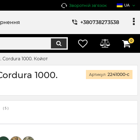
Зворотній зв'язок
UA
ернення
+380738273538
0
. Cordura 1000. Койот
Cordura 1000.
2241000-c
Артикул:
(
5
)