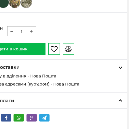
н
−
+
ати в кошик
оставки
у відділення - Нова Пошта
за адресами (кур'єром) - Нова Пошта
плати