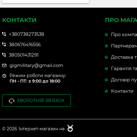
КОНТАКТИ
ПРО МАГ
+380738273538
Про компа
380676416556
Партнера
380501431291
Доставка т
gigmilitary@gmail.com
Гарантія т
Режим роботи магазину:
Договір пу
ПН - ПТ: з 9:00 до 18:00
Контакти
ЗВОРОТНІЙ ЗВ'ЯЗОК
© 2026
Інтернет-магазин на