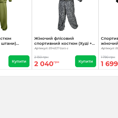
остюм
Жіночий флісовий
Спорти
+ штани)
спортивний костюм (Худі +
жіночий
штани) Барс
Чорний
Артикул:
894837-bars-s
Артикул:
8
2 150 грн
1 790 грн
Купити
Купити
2 040
1 699
грн