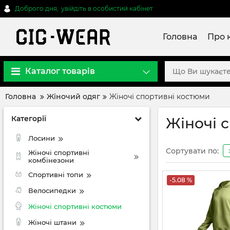
Доброго дня,
увійдіть в особистий кабінет
Головна
Про 
Каталог товарів
Головна
Жіночий одяг
Жіночі спортивні костюми
Категорії
Жіночі 
Лосини
Сортувати по:
Жіночі спортивні
комбінезони
Спортивні топи
-5.08 %
Велосипедки
Жіночі спортивні костюми
Жіночі штани