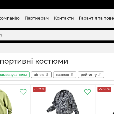
компанію
Партнерам
Контакти
Гарантія та пов
спортивні костюми
замовчуванням
ціною
назвою
рейтингу
-5.12 %
-5.08 %