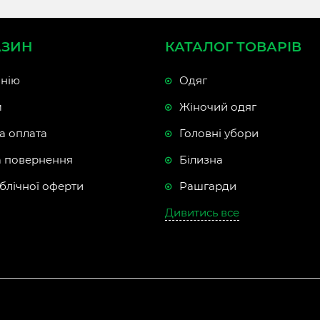
АЗИН
КАТАЛОГ ТОВАРІВ
нію
Одяг
м
Жіночий одяг
а оплата
Головні убори
а повернення
Білизна
блічної оферти
Рашгарди
Дивитись все