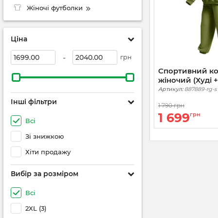
Жіночі футболки
Ціна
-
грн
Спортивний к
жіночий (Худі 
Ranger Green
Артикул:
887889-rg-s
Інші фільтри
1 790 грн
1 699
грн
Всі
Зі знижкою
Хіти продажу
Вибір за розміром
Всі
2XL
(3)