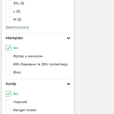
3XL
(3)
L
(3)
M
(3)
Дивитись все
Матеріал
Всі
Футер з начосом
65% бавовни та 35% поліестеру
Фліс
Колір
Всі
Чорний
Ranger Green