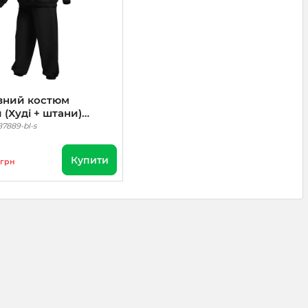
вний костюм
 (Худі + штани)
87889-bl-s
Купити
грн