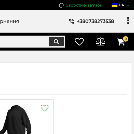
Зворотній зв'язок
UA
ернення
+380738273538
0