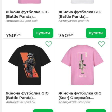
Жіноча футболка GIG
Жіноча футболка GIG
(Battle Panda)
(Battle Panda)
Оверсайз. Рожевий
Оверсайз. Білий
Артикул:
903-pnd-pink
Артикул:
903-pnd-wh
Купити
Купити
750
грн
750
грн
Жіноча футболка GIG
Жіноча футболка GIG
(Battle Panda)
(Scar) Оверсайз.
Оверсайз. Чорний
Рожевий
Артикул:
903-pnd-bk
Артикул:
903-scar-pink