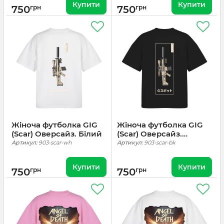
Купити
Купити
750
грн
750
грн
Жіноча футболка GIG
Жіноча футболка GIG
(Scar) Оверсайз. Білий
(Scar) Оверсайз.
Чорний
Артикул:
903-scar-wh
Артикул:
903-scar-bk
Купити
Купити
750
грн
750
грн