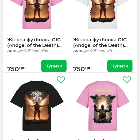
Жіноча футболка GIG
Жіноча футболка GIG
(Andgel of the Death)
(Andgel of the Death)
Оверсайз. Рожевий
Оверсайз. Білий
Артикул:
903-aotd-pink
Артикул:
903-aotd-wh
Купити
Купити
750
грн
750
грн