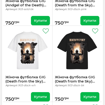
Жіноча футболка GIG
Жіноча футболка GIG
(Andgel of the Death)
(Death from the Sky)
Оверсайз. Чорний
Оверсайз. Рожевий
Артикул:
903-aotd-bk
Артикул:
903-dtsck-pink
Купити
Купити
750
грн
750
грн
Жіноча футболка GIG
Жіноча футболка GIG
(Death from the Sky)
(Death from the Sky)
Оверсайз. Білий
Оверсайз. Чорний
Артикул:
903-dtsck-wh
Артикул:
903-dtsck-bk
Купити
Купити
750
грн
750
грн