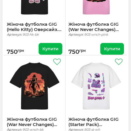
Жіноча футболка GIG
Жіноча футболка GIG
(Hello Kitty) Оверсайз.
(War Never Changes)
Чорний
Оверсайз. Рожевий
Артикул:
903-hk-bk
Артикул:
903-wnch-pink
Купити
Купити
750
грн
750
грн
Жіноча футболка GIG
Жіноча футболка GIG
(War Never Changes)
(Starter Pack)
Оверсайз. Чорний
Оверсайз. Білий
Артикул:
903-wnch-bk
Артикул:
903-st-wh