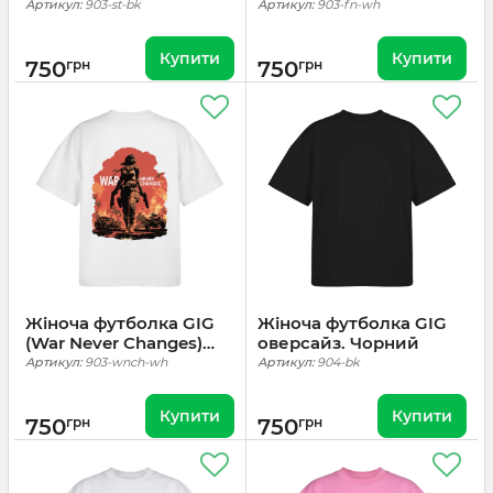
Оверсайз. Чорний
Білий
Артикул:
903-st-bk
Артикул:
903-fn-wh
Купити
Купити
750
грн
750
грн
Жіноча футболка GIG
Жіноча футболка GIG
(War Never Changes)
оверсайз. Чорний
Оверсайз. Білий
Артикул:
903-wnch-wh
Артикул:
904-bk
Купити
Купити
750
грн
750
грн