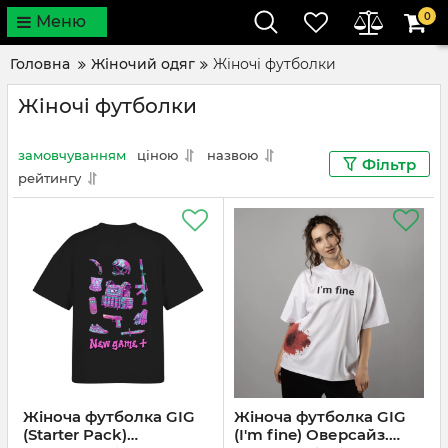
0
Меню
Головна
Жіночий одяг
Жіночі футболки
Жіночі футболки
замовчуванням
ціною
назвою
Фільтр
рейтингу
Жіноча футболка GIG
Жіноча футболка GIG
(Starter Pack)
(I'm fine) Оверсайз.