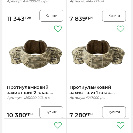
Піксель
Піксель
Артикул:
4141000-2CL-p-l
Артикул:
4141000-p-l
Купити
Купити
11 343
грн
7 839
грн
Протиуламковий
Протиуламковий
захист шиї 2 клас.
захист шиї 1 клас.
Піксель
Піксель
Артикул:
4261000-2CL-p-s
Артикул:
4261000-p-s
Купити
Купити
10 380
грн
7 280
грн