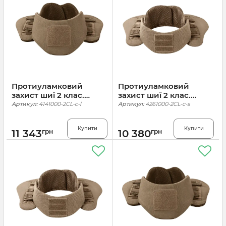
Протиуламковий
Протиуламковий
захист шиї 2 клас.
захист шиї 2 клас.
Койот
Койот
Артикул:
4141000-2CL-c-l
Артикул:
4261000-2CL-с-s
Купити
Купити
11 343
грн
10 380
грн