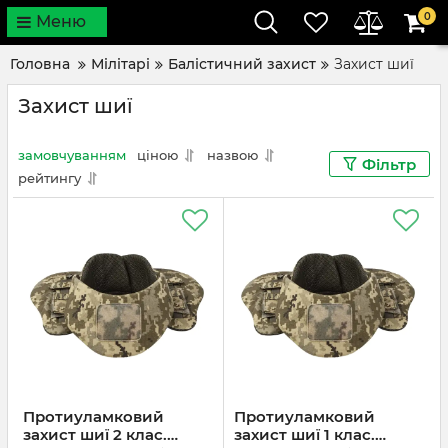
0
Меню
Головна
Мілітарі
Балістичний захист
Захист шиї
Захист шиї
замовчуванням
ціною
назвою
Фільтр
рейтингу
Протиуламковий
Протиуламковий
захист шиї 2 клас.
захист шиї 1 клас.