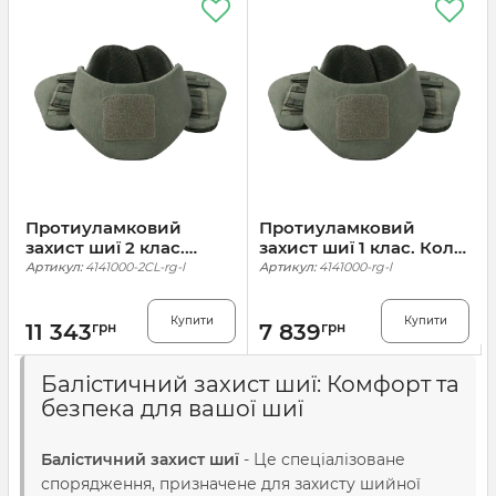
Протиуламковий
Протиуламковий
захист шиї 2 клас.
захист шиї 1 клас. Колір
Колір Ranger Green
Ranger Green
Артикул:
4141000-2CL-rg-l
Артикул:
4141000-rg-l
Купити
Купити
11 343
грн
7 839
грн
Балістичний захист шиї: Комфорт та
безпека для вашої шиї
Балістичний захист шиї
- Це спеціалізоване
спорядження, призначене для захисту шийної