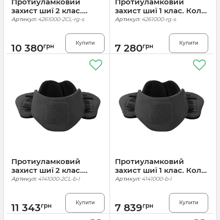
Протиуламковий
Протиуламковий
захист шиї 2 клас.
захист шиї 1 клас. Колір
Колір Ranger Green
Ranger Green
Артикул:
4261000-2CL-rg-s
Артикул:
4261000-rg-s
Купити
Купити
10 380
грн
7 280
грн
Протиуламковий
Протиуламковий
захист шиї 2 клас.
захист шиї 1 клас. Колір
Колір Чорний
Чорний
Артикул:
4141000-2CL-b-l
Артикул:
4141000-b-l
Купити
Купити
11 343
грн
7 839
грн