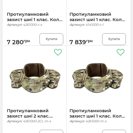
Протиуламковий
Протиуламковий
захист шиї 1 клас. Колір
захист шиї 1 клас. Колір
Койот
Койот
Артикул:
4261000-c-s
Артикул:
4141000-c-l
Купити
Купити
7 280
грн
7 839
грн
Протиуламковий
Протиуламковий
захист шиї 2 клас.
захист шиї 1 клас. Колір
Колір Мультикам
Мультикам
Артикул:
4261000-2CL-m-s
Артикул:
4261000-m-s