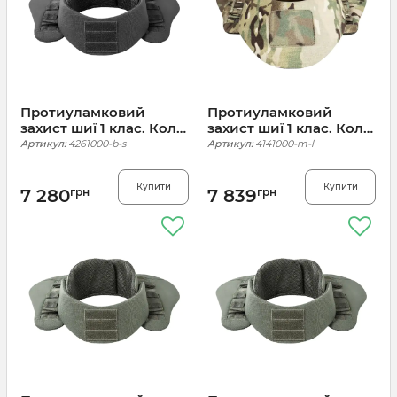
Протиуламковий
Протиуламковий
захист шиї 1 клас. Колір
захист шиї 1 клас. Колір
Чорний
Мультикам
Артикул:
4261000-b-s
Артикул:
4141000-m-l
Купити
Купити
7 280
грн
7 839
грн