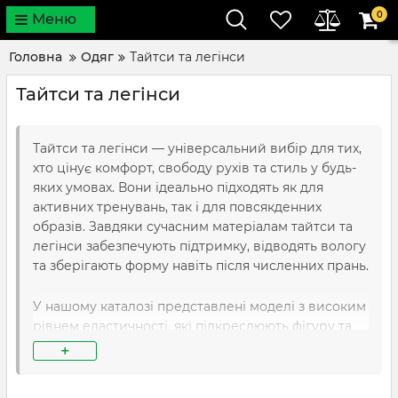
0
Меню
Головна
Одяг
Тайтси та легінси
Тайтси та легінси
Тайтси та легінси — універсальний вибір для тих,
хто цінує комфорт, свободу рухів та стиль у будь-
яких умовах. Вони ідеально підходять як для
активних тренувань, так і для повсякденних
образів. Завдяки сучасним матеріалам тайтси та
легінси забезпечують підтримку, відводять вологу
та зберігають форму навіть після численних прань.
У нашому каталозі представлені моделі з високим
рівнем еластичності, які підкреслюють фігуру та
створюють відчуття другої шкіри. Анатомічний
+
крій та пласкі шви гарантують зручність під час
бігу, занять фітнесом чи силових тренувань. Для