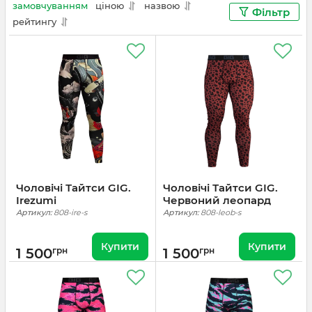
повсякденного носіння легінси стають базовим
замовчуванням
ціною
назвою
Фільтр
елементом гардеробу, який легко поєднується з
рейтингу
футболками, худі чи куртками.
Вибираючи тайтси та легінси від GIG Military, ви
отримуєте якість перевірену часом: міцні
матеріали, дихаючі тканини та стильний дизайн.
Це поєднання функціональності й естетики, яке
робить ваші тренування ефективними, а
повсякденний вигляд — сучасним.
Чоловічі Тайтси GIG.
Чоловічі Тайтси GIG.
Irezumi
Червоний леопард
Артикул:
808-ire-s
Артикул:
808-leob-s
Купити
Купити
1 500
грн
1 500
грн