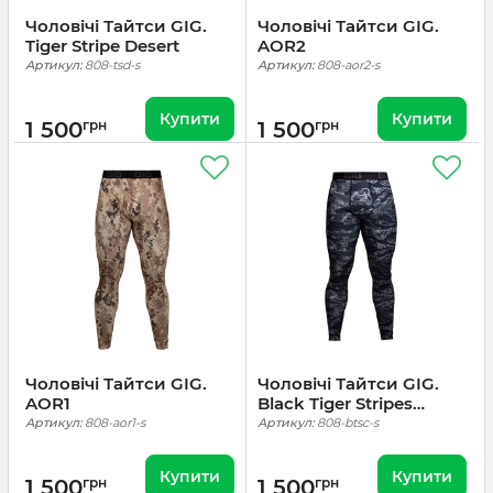
Чоловічі Тайтси GIG.
Чоловічі Тайтси GIG.
Tiger Stripe Desert
AOR2
Артикул:
808-tsd-s
Артикул:
808-aor2-s
Купити
Купити
1 500
грн
1 500
грн
Чоловічі Тайтси GIG.
Чоловічі Тайтси GIG.
AOR1
Black Tiger Stripes
Camo
Артикул:
808-aor1-s
Артикул:
808-btsc-s
Купити
Купити
1 500
грн
1 500
грн