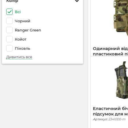
Колір
Всі
Чорний
Ranger Green
Койот
Одинарний ві
Піксель
пластиковий п
Дивитись все
магазинів Gig Mi
Артикул:
2001000-m
Cordura 1000. 
499
грн
Еластичний бі
підсумок для м
липучці Elastic
Артикул:
2341000-m
1000. Мультик