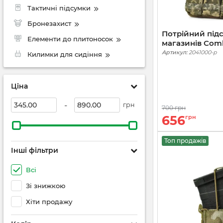
Тактичні підсумки
Бронезахист
Потрійний під
Елементи до плитоносок
магазинів Comba
Cordura 1000. 
Артикул:
2041000-p
Килимки для сидіння
Ціна
-
грн
700 грн
656
грн
Топ продажів
Інші фільтри
Всі
Зі знижкою
Хіти продажу