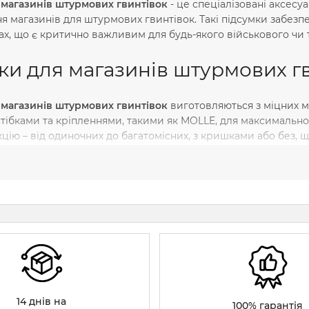
 магазинів штурмових гвинтівок
- це спеціалізовані аксесу
я магазинів для штурмових гвинтівок. Такі підсумки забез
х, що є критично важливим для будь-якого військового чи
ки для магазинів штурмових г
 магазинів штурмових гвинтівок
виготовляються з міцних м
тібками та кріпленнями, такими як MOLLE, для максимальної
кцію – від одиночних до багатомісних, з кришками або без, 
 Їх використання допомагає ефективно організувати спорядже
иво за умов інтенсивного бою.
 особливості підсумків для мага
 магазинів штурмових гвинтівок – це ключовий елемент та
припасів у найрізноманітніших умовах. Правильний вибір пі
 тренуваннях чи інших активностях. У цьому розділі ми розгля
щоб допомогти вам вибрати оптимальний варіант.
14 днів на
100% гарантія