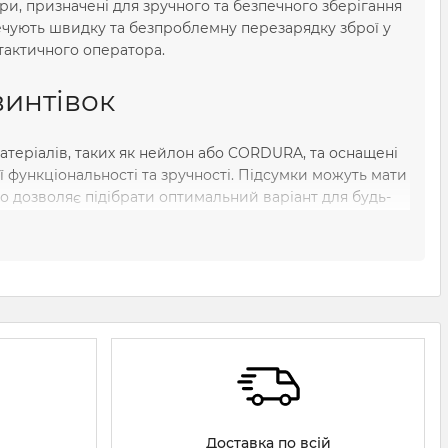
ари, призначені для зручного та безпечного зберігання
печують швидку та безпроблемну перезарядку зброї у
 тактичного оператора.
винтівок
атеріалів, таких як нейлон або CORDURA, та оснащені
 функціональності та зручності. Підсумки можуть мати
що дозволяє підібрати оптимальний варіант для будь-
ння, мінімізуючи час на пошук та заміну магазину, що
зинів штурмових гвинтівок
ктичного спорядження, що забезпечує оперативний
дсумків значно впливає на ефективність та безпеку у
немо різні види підсумків, їх особливості, матеріали
Доставка по всій