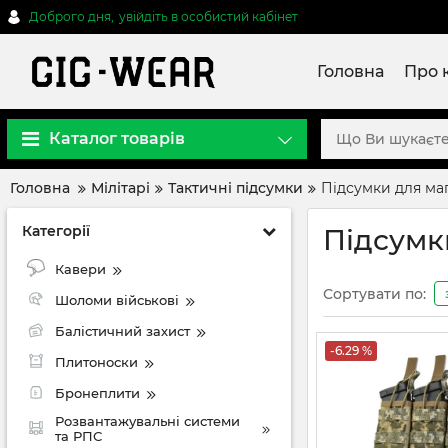
Доброго дня,
увійдіть в особистий кабінет
Головна
Про 
Каталог товарів
Головна
Мілітарі
Тактичні підсумки
Підсумки для ма
Категорії
Підсумк
Кавери
Сортувати по:
Шоломи військові
Балістичний захист
-6.29 %
Плитоноски
Бронеплити
Розвантажувальні системи
та РПС