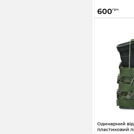
600
грн
Одинарний ві
пластиковий п