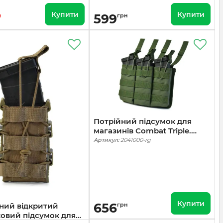
Купити
Купити
599
н
грн
Потрійний підсумок для
магазинів Combat Triple.
Cordura 1000. Ranger Green
Артикул:
2041000-rg
Купити
656
ний відкритий
грн
овий підсумок для