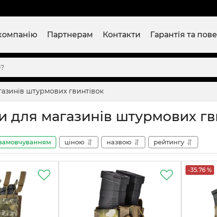
компанію
Партнерам
Контакти
Гарантія та пов
газинів штурмових гвинтівок
и для магазинів штурмових гв
замовчуванням
ціною
назвою
рейтингу
-35.76 %