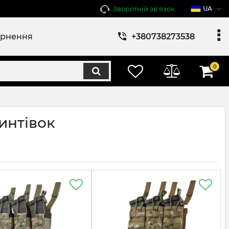
Зворотній зв'язок
UA
ернення
+380738273538
0
интівок