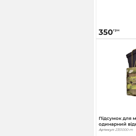
350
грн
Підсумок для м
одинарний від
тканевий Steal
Артикул:
2351000-m
Cordura 1000. 