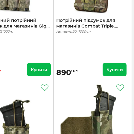
чний потрійний
Потрійний підсумок для
к для магазинів Gig
магазинів Combat Triple.
Elastic Triple. Cordura
Cordura 1000. Мультикам
321000-p
Артикул:
2041000-m
іксель (mm14)
Купити
Купити
890
н
грн