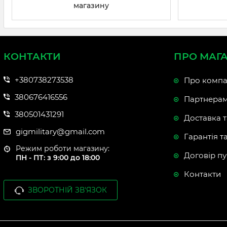
Види пі
магазину
Поодинокі
Опис:
Ці підсу
КОНТАКТИ
ПРО МАГ
Lightweight L
+380738273538
Про компа
Особливості:
380676416556
Партнера
Переваги
380501431291
Доставка т
обсяг спо
gigmilitary@gmail.com
Гарантія т
Застосува
Режим роботи магазину:
Договір пу
для патру
ПН - ПТ: з 9:00 до 18:00
Контакти
Приклади по
ЗВОРОТНІЙ ЗВ'ЯЗОК
еластичні вст
Подвійні 