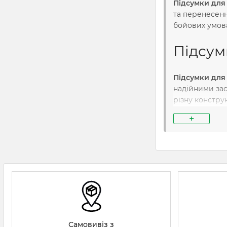
Підсумки для
та перенесенн
бойових умова
Підсум
Підсумки для
надійними зас
різну констру
яких завдань.
+
особливо важл
Види та
Підсумки для
доступ до боє
бойових діях,
та переваги, 
Самовивіз з