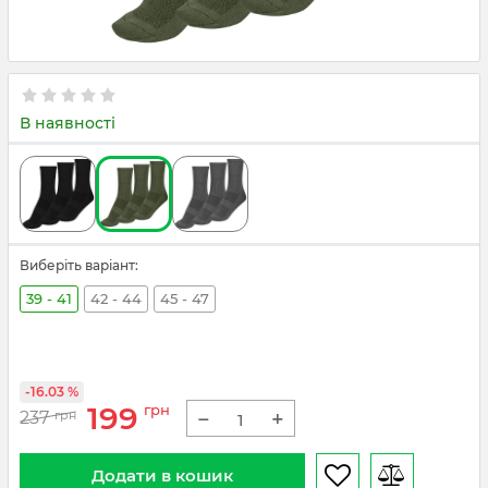
В наявності
Виберіть варіант:
39 - 41
42 - 44
45 - 47
-16.03 %
199
грн
−
+
237
грн
Додати в кошик