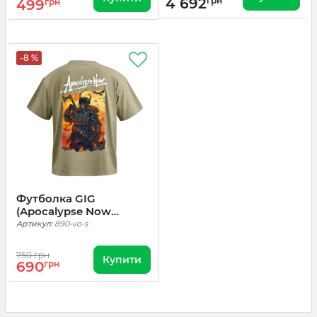
4 692
грн
499
грн
-8 %
Футболка GIG
(Apocalypse Now
Viking) Оверсайз.
Артикул:
890-vo-s
Олива
750 грн
Купити
690
грн