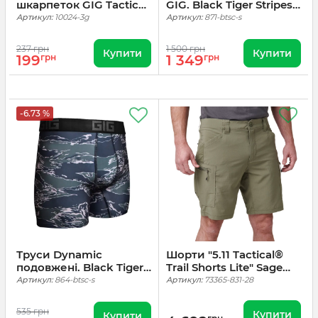
шкарпеток GIG Tactical
GIG. Black Tiger Stripes
socks Gen. 1. 3 пари Сірі
Camo
Артикул:
10024-3g
Артикул:
871-btsc-s
237 грн
1 500 грн
Купити
Купити
199
грн
1 349
грн
-6.73 %
Труси Dynamic
Шорти "5.11 Tactical®
подовжені. Black Tiger
Trail Shorts Lite" Sage
Stripes Camo
Green
Артикул:
864-btsc-s
Артикул:
73365-831-28
535 грн
Купити
Купити