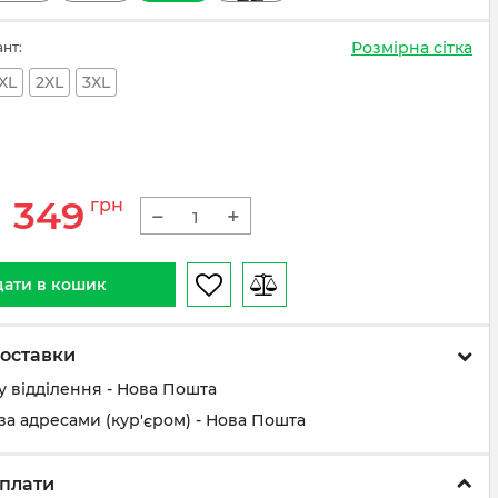
Розмірна сітка
ант:
XL
2XL
3XL
1 349
грн
−
+
ати в кошик
оставки
у відділення - Нова Пошта
за адресами (кур'єром) - Нова Пошта
плати