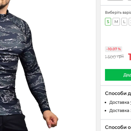
Виберіть варі
S
M
L
-10.07 %
1 500
грн
Дод
Способи д
Доставка 
Доставка 
Способи о