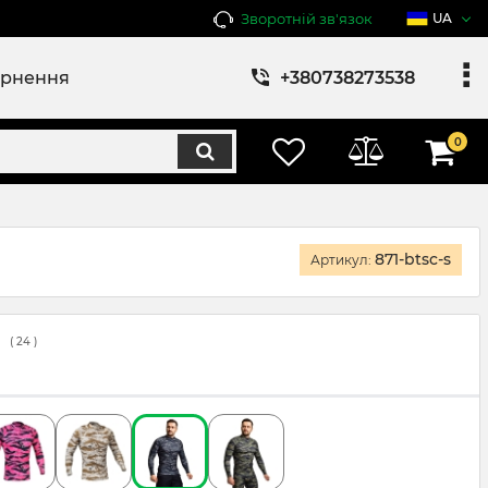
Зворотній зв'язок
UA
ернення
+380738273538
0
871-btsc-s
Артикул:
(
24
)