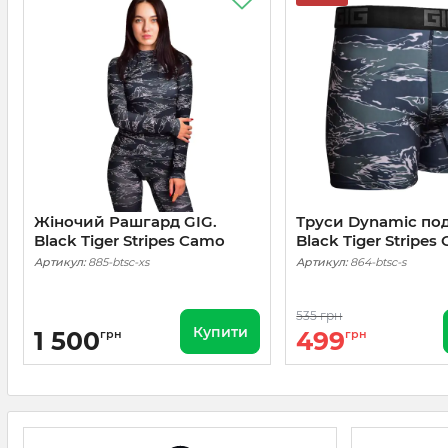
Жіночий Рашгард GIG.
Труси Dynamic по
Black Tiger Stripes Camo
Black Tiger Stripes
Артикул:
885-btsc-xs
Артикул:
864-btsc-s
535 грн
Купити
1 500
499
грн
грн