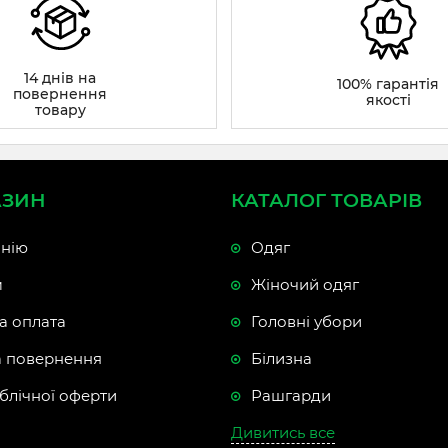
14 днів на
100% гарантія
повернення
якості
товару
АЗИН
КАТАЛОГ ТОВАРІВ
нію
Одяг
м
Жіночий одяг
а оплата
Головні убори
а повернення
Білизна
блічної оферти
Рашгарди
Дивитись все