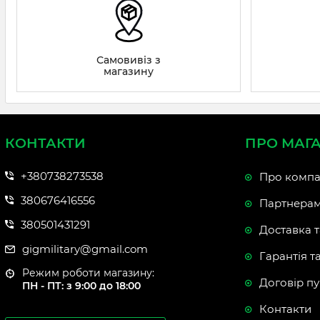
Самовивіз з
магазину
КОНТАКТИ
ПРО МАГ
+380738273538
Про компа
380676416556
Партнера
380501431291
Доставка т
gigmilitary@gmail.com
Гарантія т
Режим роботи магазину:
Договір пу
ПН - ПТ: з 9:00 до 18:00
Контакти