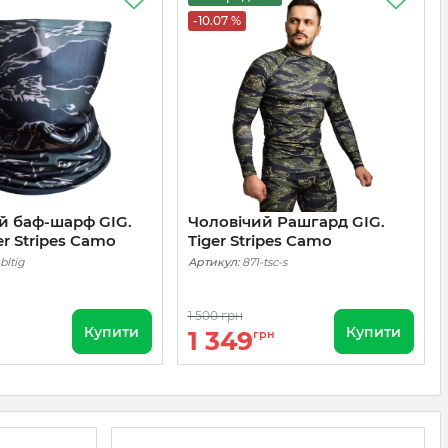
-10.07 %
й баф-шарф GIG.
Чоловічий Рашгард GIG.
er Stripes Camo
Tiger Stripes Camo
bltig
Артикул:
871-tsc-s
1 500 грн
Купити
Купити
1 349
грн