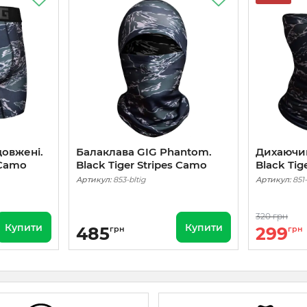
довжені.
Балаклава GIG Phantom.
Дихаючи
 Camo
Black Tiger Stripes Camo
Black Tig
Артикул:
853-bltig
Артикул:
851-
320 грн
Купити
Купити
485
299
грн
грн