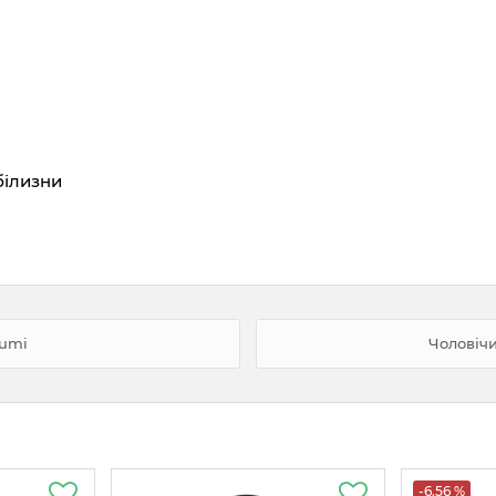
білизни
zumi
Чоловічи
-6.56 %