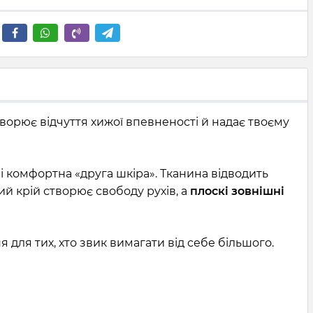
творює відчуття хижої впевненості й надає твоєму
 і комфортна «друга шкіра». Тканина відводить
й крій створює свободу рухів, а
плоскі зовнішні
для тих, хто звик вимагати від себе більшого.