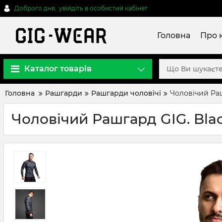
Доброго дня,
увійдіть в особистий кабінет
Головна
Про 
Каталог товарів
Головна
Рашгарди
Рашгарди чоловічі
Чоловічий Раш
Чоловічий Рашгард GIG. Blac