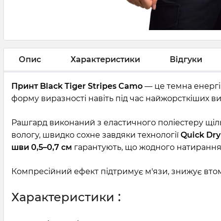
Опис
Характеристики
Відгуки
Принт Black Tiger Stripes Camo
— це темна енергія
форму виразності навіть під час найжорсткіших в
Рашгард виконаний з еластичного поліестеру щі
вологу, швидко сохне завдяки технології
Quick Dry
шви 0,5–0,7 см
гарантують, що жодного натирання н
Компресійний ефект підтримує м'язи, знижує втому
:
Характеристики