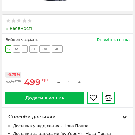
В наявності
Розмірна сітка
Виберіть варіант:
S
M
L
XL
2XL
3XL
-6.73 %
499
грн
−
+
535
грн
Додати в кошик
Способи доставки
Доставка у відділення - Нова Пошта
Доставка за адресами (кур'єром) - Нова Пошта