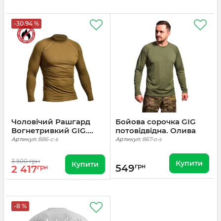
-30.94 %
Чоловічий Рашгард
Бойова сорочка GIG
Вогнетривкий GIG.
потовідвідна. Олива
Койот
Артикул:
886-c-s
Артикул:
867-o-s
3 500 грн
Купити
Купити
549
грн
2 417
грн
-8 %