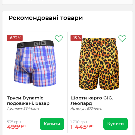
Рекомендовані товари
-6.73 %
-15 %
Труси Dynamic
Шорти карго GIG.
подовжені. Базар
Леопард
Артикул:
864-baz-s
Артикул:
873-leo-s
535 грн
1 700 грн
Купити
Купити
499
грн
1 445
грн