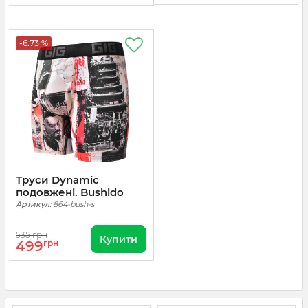
-6.73 %
Труси Dynamic
подовжені. Bushido
Артикул:
864-bush-s
535 грн
Купити
499
грн