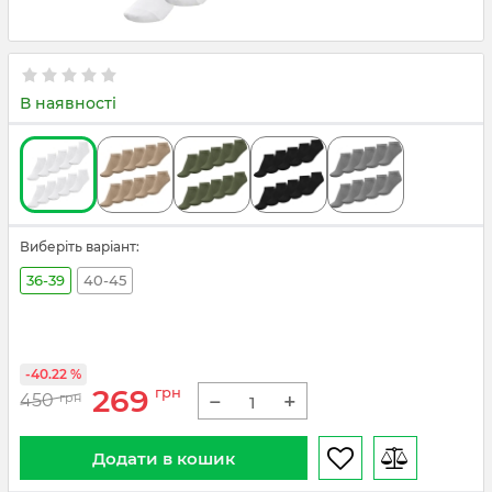
В наявності
Виберіть варіант:
36-39
40-45
-40.22 %
269
грн
−
+
450
грн
Додати в кошик