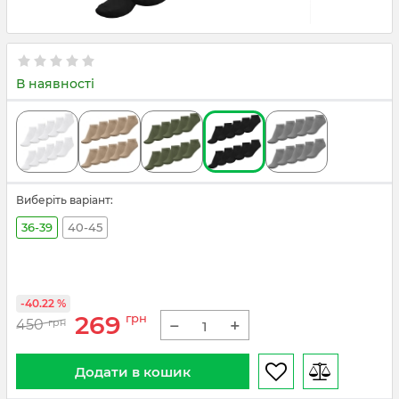
В наявності
Виберіть варіант:
36-39
40-45
-40.22 %
269
грн
−
+
450
грн
Додати в кошик