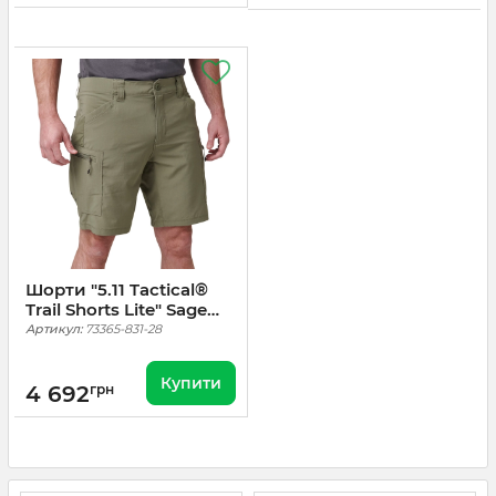
Шорти "5.11 Tactical®
Trail Shorts Lite" Sage
Green
Артикул:
73365-831-28
Купити
4 692
грн