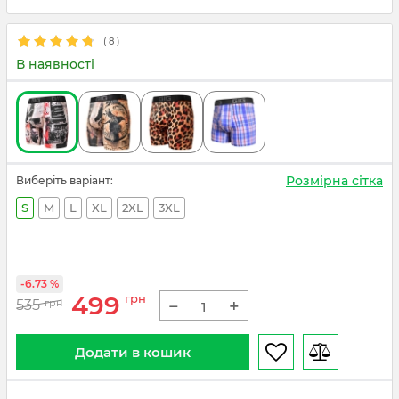
(
8
)
В наявності
Розмірна сітка
Виберіть варіант:
S
M
L
XL
2XL
3XL
-6.73 %
499
грн
−
+
535
грн
Додати в кошик