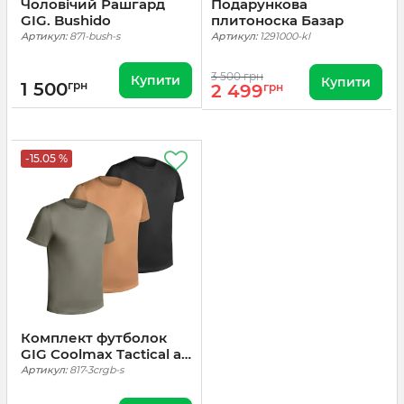
Чоловічий Рашгард
Подарункова
GIG. Bushido
плитоноска Базар
Артикул:
871-bush-s
Артикул:
1291000-kl
3 500 грн
Купити
Купити
1 500
грн
2 499
грн
-15.05 %
Комплект футболок
GIG Coolmax Tactical air
Tee. Олива, Койот,
Артикул:
817-3crgb-s
Чорний 3шт