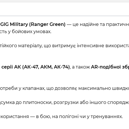
IG Military (Ranger Green)
— це надійне та практичн
сть у бойових умовах.
ійкого матеріалу, що витримує інтенсивне використа
 серії АК (АК-47, АКМ, АК-74)
, а також
AR-подібної зб
 потреби у клапанах, що дозволяє максимально швидк
дсумка до плитоноски, розгрузки або іншого спорядж
користання — в бою, на полігоні чи у тренуваннях.