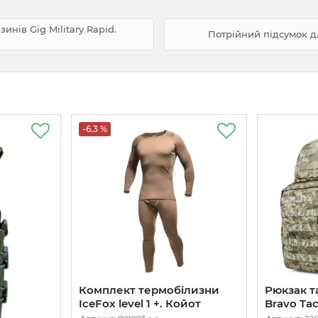
нів Gig Military Rapid.
Потрійний підсумок дл
-6.3 %
Комплект термобілизни
Рюкзак т
IceFox level 1 +. Койот
Bravo Tact
Піксель