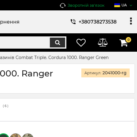
Зворотній зв'язок
UA
ернення
+380738273538
0
зинів Combat Triple. Cordura 1000. Ranger Green
1000. Ranger
2041000-rg
Артикул:
(
6
)