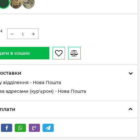
н
−
+
ати в кошик
оставки
у відділення - Нова Пошта
за адресами (кур'єром) - Нова Пошта
плати