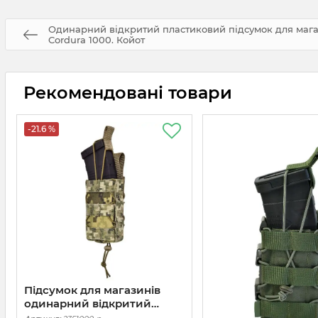
Одинарний відкритий пластиковий підсумок для магази
Cordura 1000. Койот
Рекомендовані товари
-21.6 %
Підсумок для магазинів
одинарний відкритий
тканевий Stealth PRO.