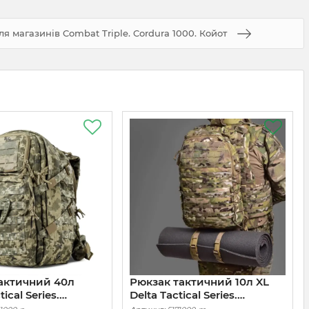
я магазинів Combat Triple. Cordura 1000. Койот
актичний 40л
Рюкзак тактичний 10л XL
ical Series.
Delta Tactical Series.
Мультикам