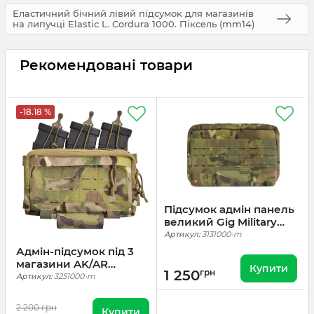
Еластичний бічний лівий підсумок для магазинів
на липучці Elastic L. Cordura 1000. Піксель (mm14)
Рекомендовані товари
-18.18 %
Підсумок адмін панель
великий Gig Military
Admin. Cordura 1000.
Артикул:
3131000-m
Мультикам
Адмін-підсумок під 3
магазини AK/AR
Купити
1 250
грн
Tactical Series. Cordura
Артикул:
3251000-m
1000. Мультикам
2 200 грн
Купити