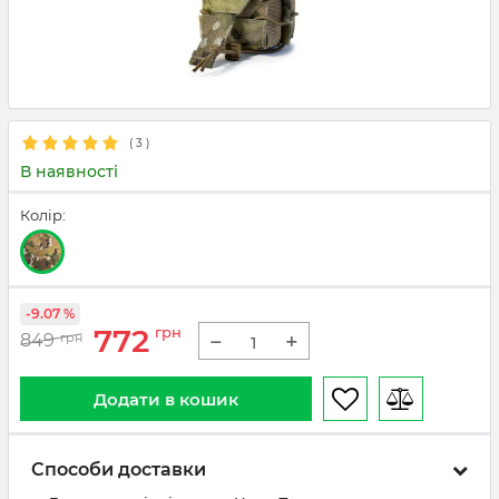
(
3
)
В наявності
Колір:
-9.07 %
772
грн
−
+
849
грн
Додати в кошик
Способи доставки