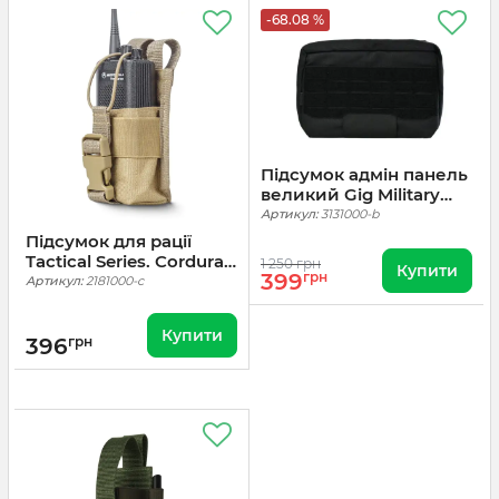
-68.08 %
Підсумок адмін панель
великий Gig Military
Admin. Cordura 1000.
Артикул:
3131000-b
Чорний
Підсумок для рації
Tactical Series. Cordura
1 250 грн
Купити
399
грн
1000. Койот
Артикул:
2181000-c
Купити
396
грн