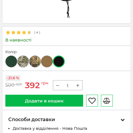
(
4
)
В наявності
Колір:
-21.6 %
392
грн
−
+
500
грн
Додати в кошик
Способи доставки
Доставка у відділення - Нова Пошта