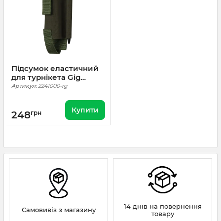
Підсумок еластичний
для турнікета Gig
Military Elastic TP.
Артикул:
2241000-rg
Cordura 1000. Ranger
Green
Купити
248
грн
14 днів на повернення
Самовивіз з магазину
товару