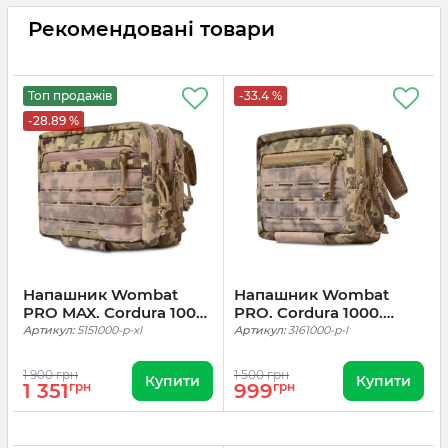
Рекомендовані товари
Топ продажів
-33.4 %
-28.89 %
Напашник Wombat
Напашник Wombat
PRO MAX. Cordura 1000.
PRO. Cordura 1000.
Піксель
Піксель
Артикул:
5151000-p-xl
Артикул:
3161000-p-l
1 900 грн
1 500 грн
Купити
Купити
1 351
грн
999
грн