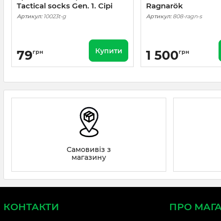
Tactical socks Gen. 1. Сірі
Ragnarök
Артикул:
10023t-g
Артикул:
808-ragn-s
Купити
79
1 500
грн
грн
Самовивіз з
магазину
КОНТАКТИ
ПРО МАГ