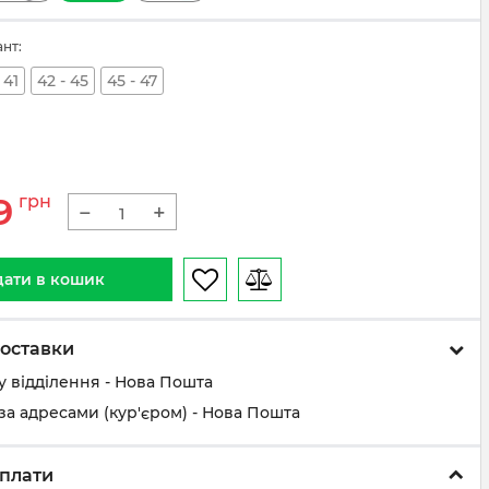
ант:
 41
42 - 45
45 - 47
9
грн
−
+
ати в кошик
оставки
у відділення - Нова Пошта
за адресами (кур'єром) - Нова Пошта
плати