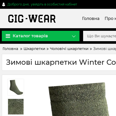
Доброго дня,
увійдіть в особистий кабінет
Головна
Про 
Каталог товарів
Головна
Шкарпетки
Чоловічі шкарпетки
Зимові шка
Зимові шкарпетки Winter Co