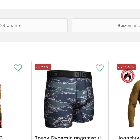
tton. Білі
Зимові шк
-6.73 %
-30.94 %
G.
Труси Dynamic подовжені.
Чоловіч