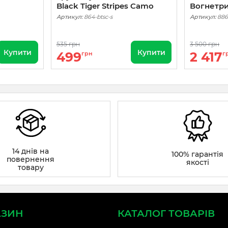
Black Tiger Stripes Camo
Вогнетри
Артикул:
864-btsc-s
Артикул:
886
535 грн
3 500 грн
Купити
Купити
499
2 417
грн
г
14 днів на
100% гарантія
повернення
якості
товару
АЗИН
КАТАЛОГ ТОВАРІВ