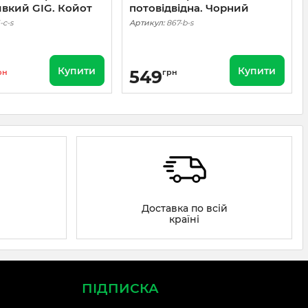
вкий GIG. Койот
потовідвідна. Чорний
-c-s
Артикул:
867-b-s
Купити
Купити
549
рн
грн
Доставка по всій
країні
ПІДПИСКА