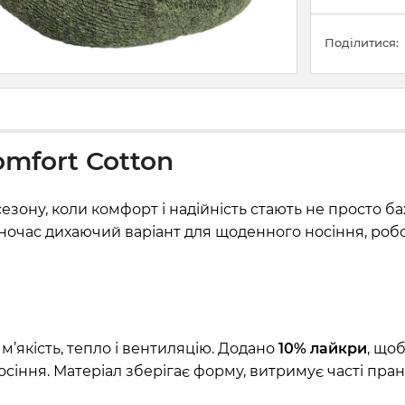
Поділитися:
mfort Cotton
сезону, коли комфорт і надійність стають не просто
ночас дихаючий варіант для щоденного носіння, робо
м’якість, тепло і вентиляцію. Додано
10% лайкри
, що
осіння. Матеріал зберігає форму, витримує часті пра