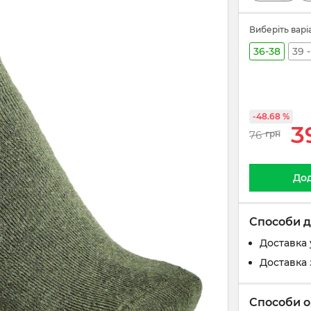
Виберіть варі
36-38
39 -
-48.68 %
3
76
грн
Дод
Способи д
Доставка 
Доставка 
Способи о