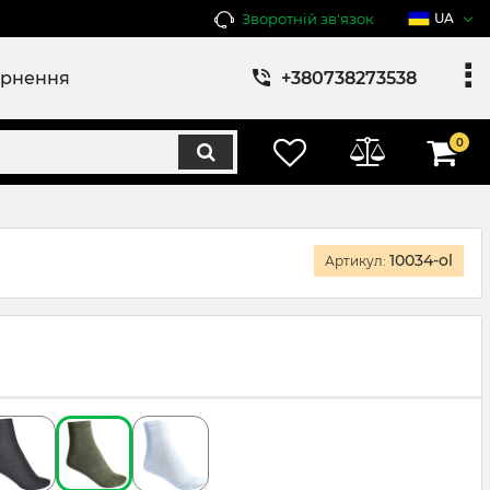
Зворотній зв'язок
UA
ернення
+380738273538
0
10034-ol
Артикул: