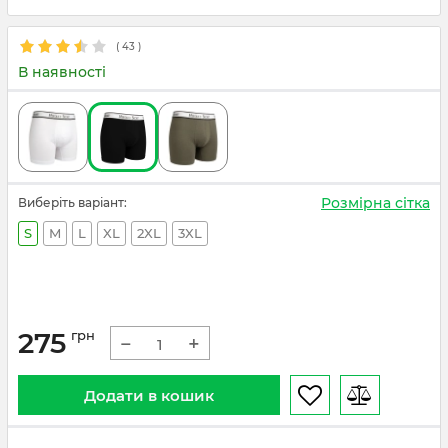
(
43
)
В наявності
Розмірна сітка
Виберіть варіант:
S
M
L
XL
2XL
3XL
275
грн
−
+
Додати в кошик