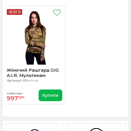
-8.53 %
Жіночий Рашгард GIG
A.I.R. Мультикам
Артикул:
884-m-xs
1 090 грн
Купити
997
грн