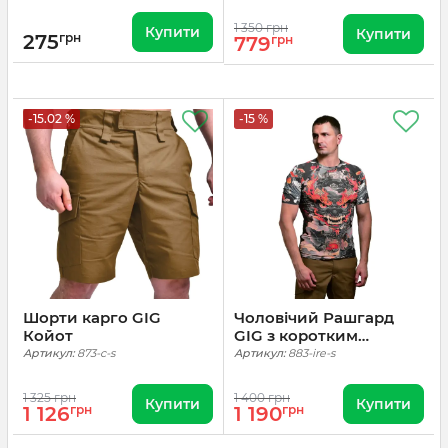
1 350 грн
Купити
Купити
275
грн
779
грн
-15.02 %
-15 %
Шорти карго GIG
Чоловічий Рашгард
Койот
GIG з коротким
рукавом. Irezumi
Артикул:
873-c-s
Артикул:
883-ire-s
1 325 грн
1 400 грн
Купити
Купити
1 126
грн
1 190
грн