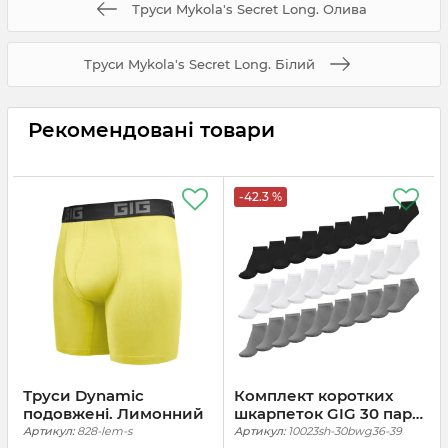
Труси Mykola's Secret Long. Олива
Труси Mykola's Secret Long. Білий
Рекомендовані товари
-42.3 %
Труси Dynamic
Комплект коротких
подовжені. Лимонний
шкарпеток GIG 30 пар.
Чорні, Білі, Сірі
Артикул:
828-lem-s
Артикул:
10023sh-30bwg36-39