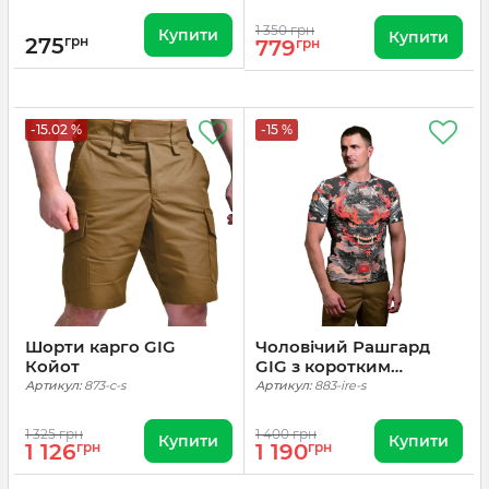
1 350 грн
Купити
Купити
275
грн
779
грн
-15.02 %
-15 %
Шорти карго GIG
Чоловічий Рашгард
Койот
GIG з коротким
рукавом. Irezumi
Артикул:
873-c-s
Артикул:
883-ire-s
1 325 грн
1 400 грн
Купити
Купити
1 126
грн
1 190
грн