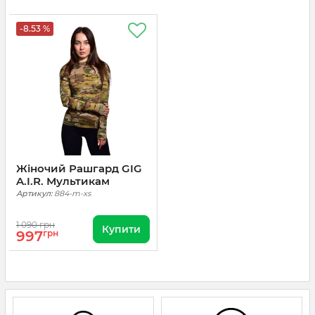
-8.53 %
Жіночий Рашгард GIG
A.I.R. Мультикам
Артикул:
884-m-xs
1 090 грн
Купити
997
грн