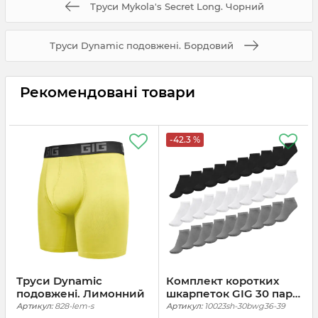
Труси Mykola's Secret Long. Чорний
Труси Dynamic подовжені. Бордовий
Рекомендовані товари
-42.3 %
Труси Dynamic
Комплект коротких
подовжені. Лимонний
шкарпеток GIG 30 пар.
Чорні, Білі, Сірі
Артикул:
828-lem-s
Артикул:
10023sh-30bwg36-39