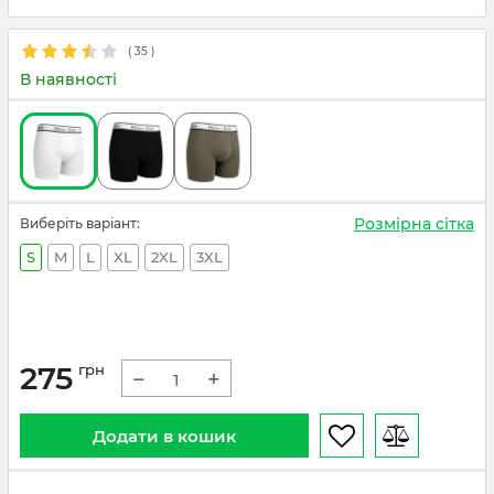
(
35
)
В наявності
Розмірна сітка
Виберіть варіант:
S
M
L
XL
2XL
3XL
275
грн
−
+
Додати в кошик