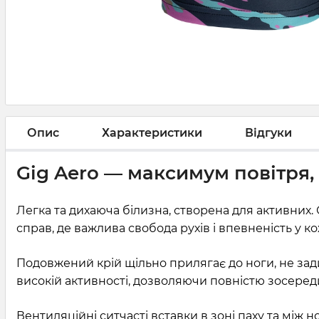
Опис
Характеристики
Відгуки
Gig Aero — максимум повітря
Легка та дихаюча білизна, створена для активних.
справ, де важлива свобода рухів і впевненість у ко
Подовжений крій щільно прилягає до ноги, не зади
високій активності, дозволяючи повністю зосереди
Вентиляційні ситчасті вставки в зоні паху та між