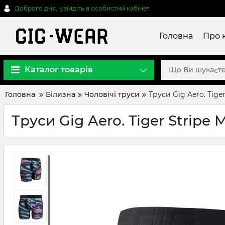
Доброго дня,
увійдіть в особистий кабінет
Головна
Про 
Каталог товарів
Головна
Білизна
Чоловічі труси
Труси Gig Aero. Tige
Труси Gig Aero. Tiger Stripe 