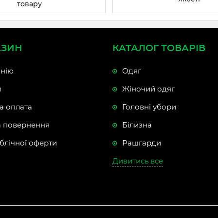
товару
АЗИН
КАТАЛОГ ТОВАРІВ
нію
Одяг
м
Жіночий одяг
а оплата
Головні убори
а повернення
Білизна
блічної оферти
Рашгарди
Дивитись все