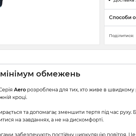
Доставка 
Способи о
Поділитися:
, мінімум обмежень
 Серія
Aero
розроблена для тих, хто живе в швидкому
жній кроці.
рається та допомагає зменшити тертя під час руху. Б
тися на завданнях, а не на дискомфорті.
 ногами забезпечують постійну циркуляцію повітря. Ц