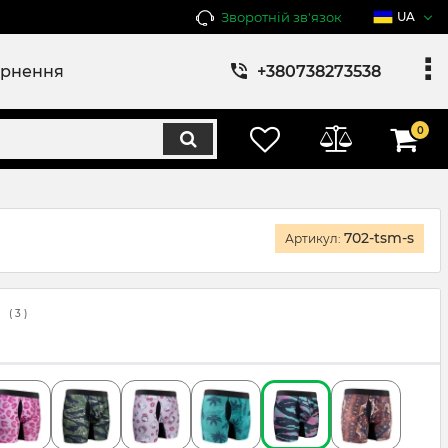
Зворотній зв'язок
UA
ернення
+380738273538
0
702-tsm-s
Артикул:
(
3
)