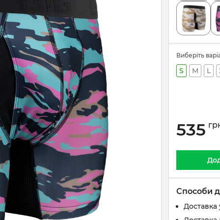
Виберіть варі
S
M
L
535
гр
Дод
Способи д
Доставка 