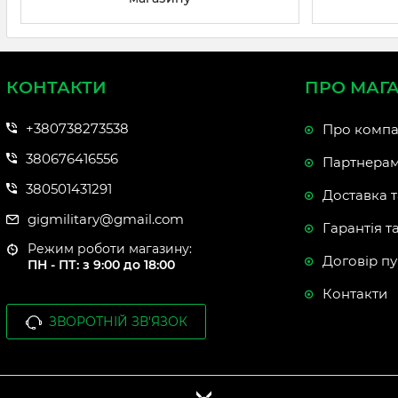
КОНТАКТИ
ПРО МАГ
+380738273538
Про компа
380676416556
Партнера
380501431291
Доставка т
gigmilitary@gmail.com
Гарантія т
Режим роботи магазину:
Договір пу
ПН - ПТ: з 9:00 до 18:00
Контакти
ЗВОРОТНІЙ ЗВ'ЯЗОК