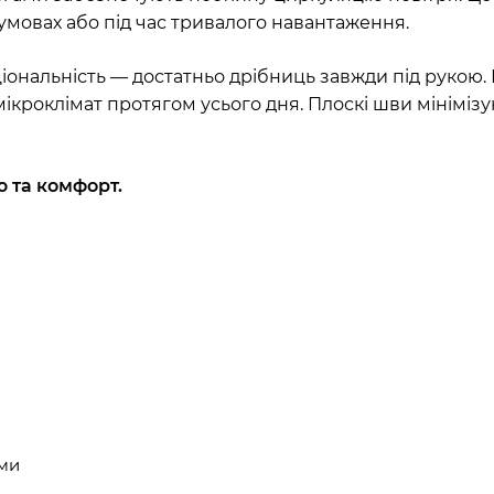
 умовах або під час тривалого навантаження.
нальність — достатньо дрібниць завжди під рукою. М
кроклімат протягом усього дня. Плоскі шви мінімізу
ю та комфорт.
ами