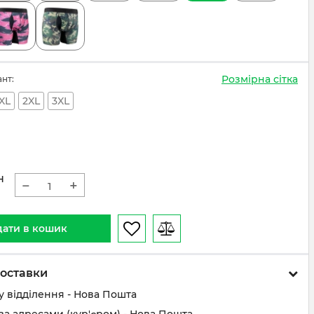
Розмірна сітка
ант:
XL
2XL
3XL
н
−
+
ати в кошик
оставки
у відділення - Нова Пошта