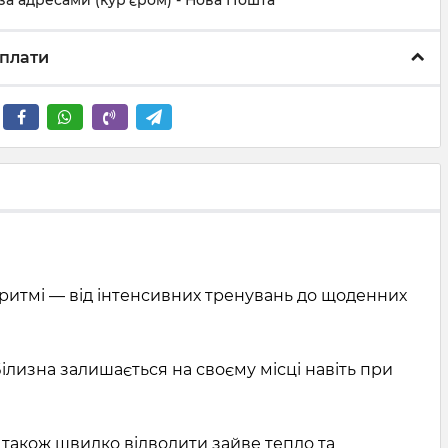
за адресами (кур'єром) - Нова Пошта
плати
 ритмі — від інтенсивних тренувань до щоденних
ілизна залишається на своєму місці навіть при
е також швидко відводити зайве тепло та