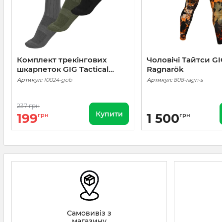
Комплект трекінгових
Чоловічі Тайтси GI
шкарпеток GIG Tactical
Ragnarök
socks Gen. 1. 3 пари Сірі,
Артикул:
10024-gob
Артикул:
808-ragn-s
Олива, Чорні
237 грн
Купити
199
1 500
грн
грн
Самовивіз з
магазину