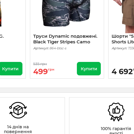
G.
Труси Dynamic подовжені.
Шорти "5.1
Black Tiger Stripes Camo
Shorts Li
Артикул:
864-btsc-s
Артикул:
733
535 грн
Купити
Купити
499
4 692
грн
14 днів на
100% гарантія
повернення
якості