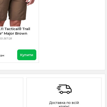
1 Tactical® Trail
te" Major Brown
65-367-28
Купити
грн
Доставка по всій
країні