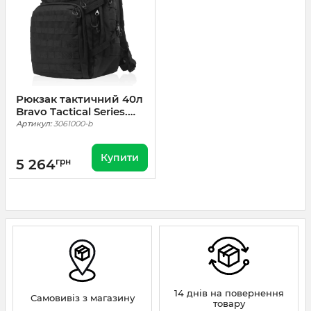
Рюкзак тактичний 40л
Bravo Tactical Series.
Чорний
Артикул:
3061000-b
Купити
5 264
грн
14 днів на повернення
Самовивіз з магазину
товару