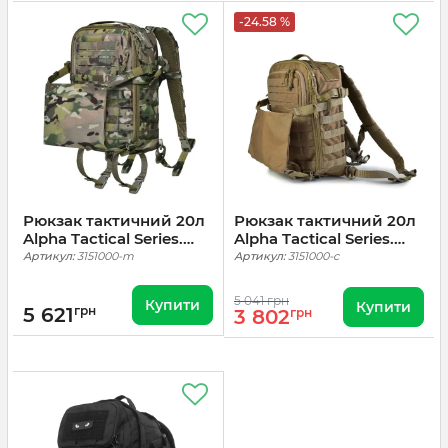
-24.58 %
Рюкзак тактичний 20л
Рюкзак тактичний 20л
Alpha Tactical Series.
Alpha Tactical Series.
Мультикам
Койот
Артикул:
3151000-m
Артикул:
3151000-c
5 041 грн
Купити
Купити
5 621
грн
3 802
грн