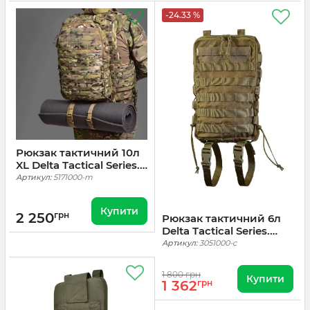
-24.33 %
Рюкзак тактичний 10л
XL Delta Tactical Series.
Мультикам
Артикул:
5171000-m
Купити
2 250
грн
Рюкзак тактичний 6л
Delta Tactical Series.
Койот
Артикул:
3051000-c
1 800 грн
Купити
1 362
грн