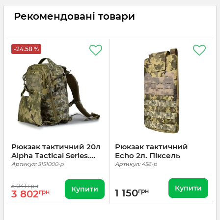
Рекомендовані товари
-24.58 %
Рюкзак тактичний 20л
Рюкзак тактичний
Alpha Tactical Series.
Echo 2л. Піксель
Піксель
Артикул:
3151000-p
Артикул:
456-p
5 041 грн
Купити
Купити
1 150
грн
3 802
грн