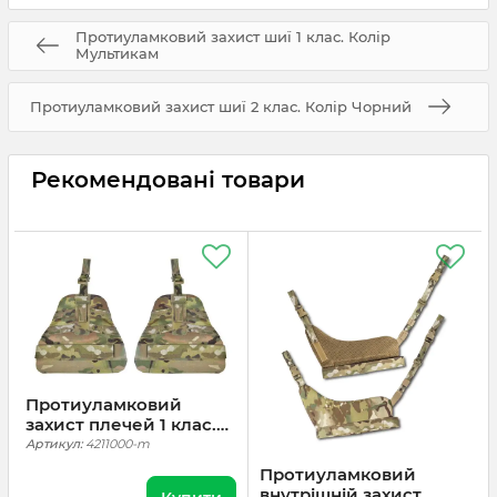
Протиуламковий захист шиї 1 клас. Колір
Мультикам
Протиуламковий захист шиї 2 клас. Колір Чорний
Рекомендовані товари
Протиуламковий
захист плечей 1 клас.
Мультикам
Артикул:
4211000-m
Протиуламковий
внутрішній захист