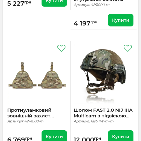
Купити
5 227
грн
стегон 1 клас.
Артикул:
4251000-m
Мультикам
Купити
4 197
грн
Протиуламковий
Шолом FAST 2.0 NIJ IIIA
зовнішній захист
Multicam з підвіскою
стегон 1 клас.
TEAM WENDY (Каска
Артикул:
4241000-m
Артикул:
fast-TW-m-m
Мультикам
тактична)
Купити
Купити
6 769
грн
12 000
грн