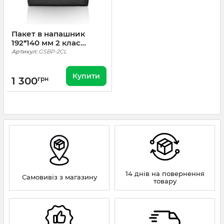
Пакет в напашник
192*140 мм 2 клас
НВМПЕ
Артикул:
GSBP-2CL
Купити
1 300
грн
14 днів на повернення
Самовивіз з магазину
товару