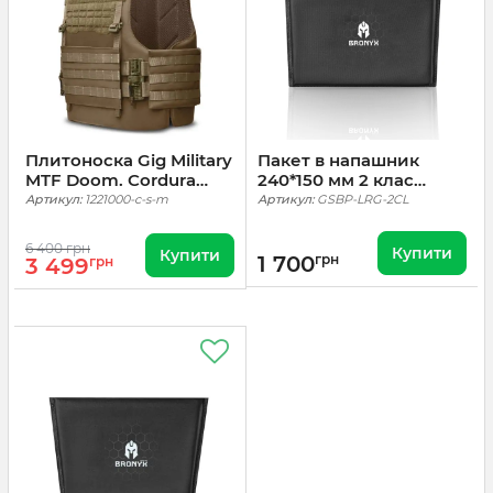
Плитоноска Gig Military
Пакет в напашник
MTF Doom. Cordura
240*150 мм 2 клас
1000. Койот
НВМПЕ
Артикул:
1221000-c-s-m
Артикул:
GSBP-LRG-2CL
6 400 грн
Купити
Купити
1 700
грн
3 499
грн