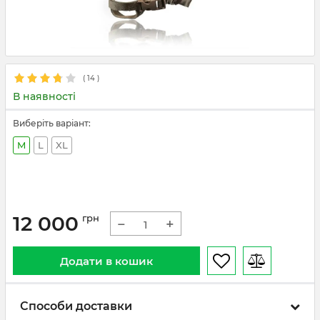
(
14
)
В наявності
Виберіть варіант:
M
L
XL
12 000
грн
−
+
Додати в кошик
Способи доставки