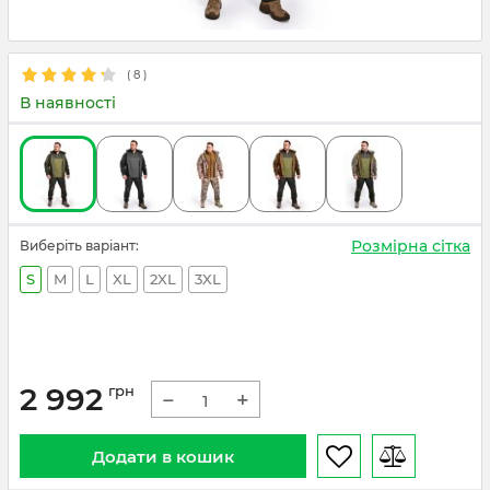
(
8
)
В наявності
Розмірна сітка
Виберіть варіант:
S
M
L
XL
2XL
3XL
2 992
грн
−
+
Додати в кошик