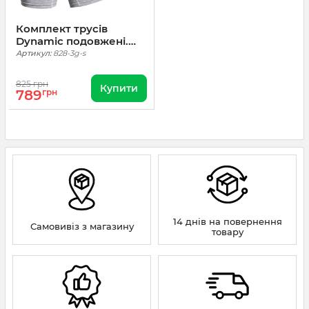
Комплект трусів
Dynamic подовжені.
Сірий, 3 шт
Артикул:
828-3g-s
825 грн
Купити
789
грн
14 днів на повернення
Самовивіз з магазину
товару