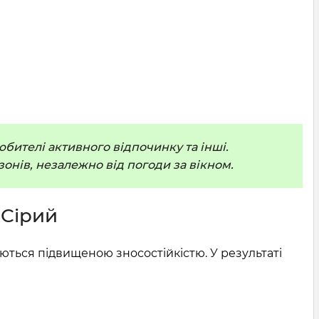
юбителі активного відпочинку та інші.
онів, незалежно від погоди за вікном.
 Сірий
уються підвищеною зносостійкістю. У результаті