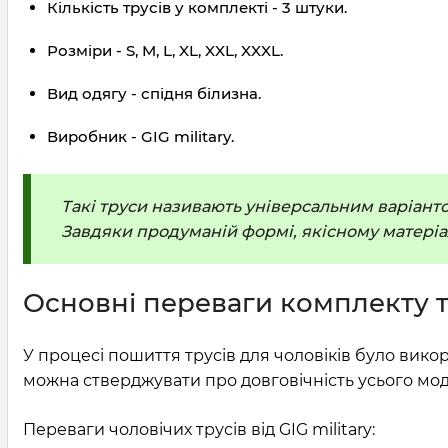
Кількість трусів у комплекті - 3 штуки.
Розміри - S, M, L, XL, XXL, XXXL.
Вид одягу - спідня білизна.
Виробник - GIG military.
Такі труси називають універсальним варіанто
Завдяки продуманій формі, якісному матеріал
Основні переваги комплекту т
У процесі пошиття трусів для чоловіків було вико
можна стверджувати про довговічність усього мод
Переваги чоловічих трусів від GIG military: