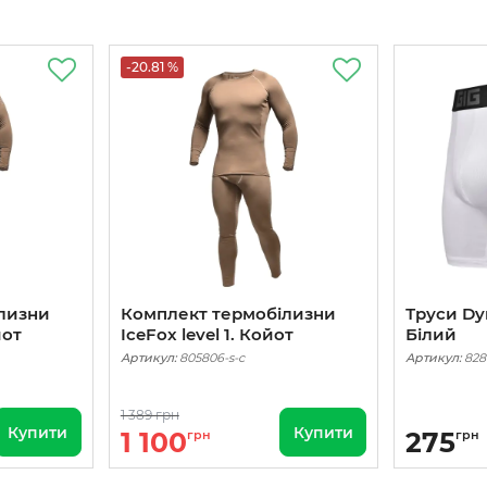
-20.81 %
лизни
Комплект термобілизни
Труси Dy
йот
IceFox level 1. Койот
Білий
Артикул:
805806-s-c
Артикул:
828
1 389 грн
Купити
Купити
1 100
275
грн
грн