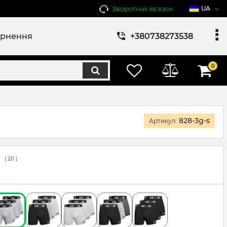
Зворотній зв'язок
UA
ернення
+380738273538
0
828-3g-s
Артикул:
(
20
)