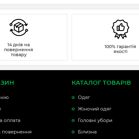
14 днів на
100% гарантія
повернення
якості
товару
АЗИН
КАТАЛОГ ТОВАРІВ
нію
Одяг
м
Жіночий одяг
а оплата
Головні убори
а повернення
Білизна