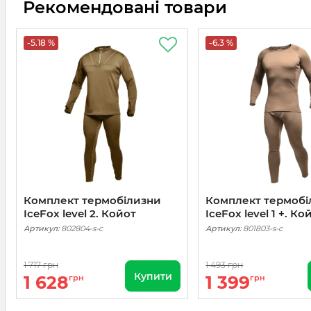
Рекомендовані товари
-5.18 %
-6.3 %
Комплект термобілизни
Комплект термобі
IceFox level 2. Койот
IceFox level 1 +. Ко
Артикул:
802804-s-c
Артикул:
801803-s-c
1 717 грн
1 493 грн
Купити
1 628
1 399
грн
грн