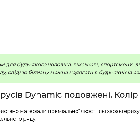
м для будь-якого чоловіка: військові, спортсмени, л
у, спідню білизну можна надягати в будь-який із сез
русів Dynamic подовжені. Колір
ристано матеріали преміальної якості, які характериз
ельного ряду.