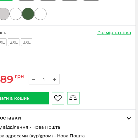
Розмірна сітка
ант:
XL
2XL
3XL
789
грн
−
+
ати в кошик
оставки
у відділення - Нова Пошта
за адресами (кур'єром) - Нова Пошта