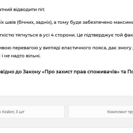
тний відводити піт.
 швів (бічних, задніх), а тому буде забезпечено максим
гкістю тягнуться в усі 4 сторони. Це підтверджує той фак
ою перевагою у вигляді еластичного пояса, дає змогу 
і не надто вільні.
відно до Закону «Про захист прав споживачів» та П
 Койот, 3 шт
Комплект тру