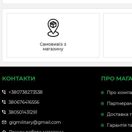
Самовивіз з
магазину
КОНТАКТИ
ПРО МАГ
+380738273538
Про компа
380676416556
Партнера
380501431291
Доставка т
gigmilitary@gmail.com
Гарантія т