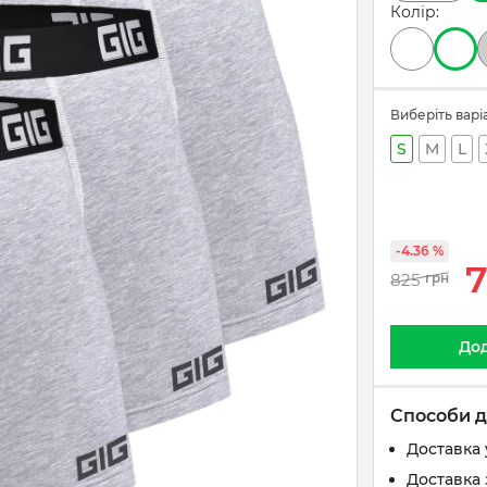
Колір:
Виберіть варі
S
M
L
-4.36 %
825
грн
Дод
Способи д
Доставка 
Доставка 