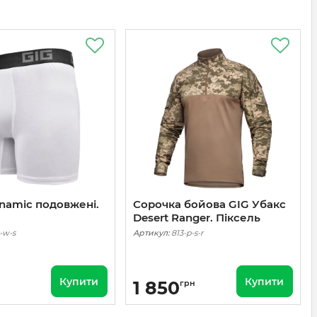
namic подовжені.
Сорочка бойова GIG Убакс
Desert Ranger. Піксель
-w-s
Артикул:
813-p-s-r
Купити
Купити
1 850
грн