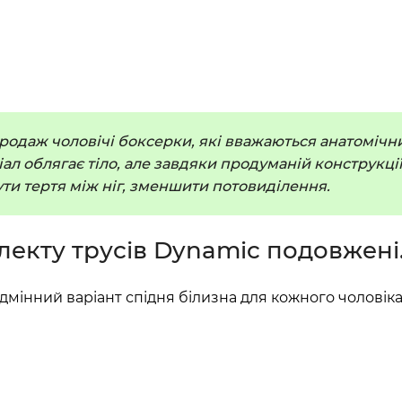
продаж чоловічі боксерки, які вважаються анатоміч
ріал облягає тіло, але завдяки продуманій конструкц
ти тертя між ніг, зменшити потовиділення.
екту трусів Dynamic подовжені.
відмінний варіант спідня білизна для кожного чоловік