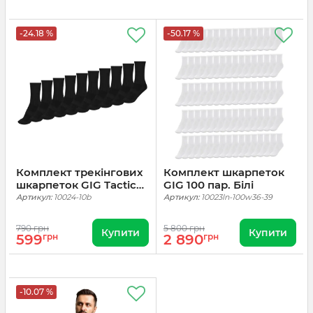
-24.18 %
-50.17 %
Комплект трекінгових
Комплект шкарпеток
шкарпеток GIG Tactical
GIG 100 пар. Білі
socks Gen. 1. 10 пар
Артикул:
10024-10b
Артикул:
10023ln-100w36-39
Чорні
790 грн
5 800 грн
Купити
Купити
599
грн
2 890
грн
-10.07 %