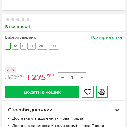
В наявності
Розмірна сітка
Виберіть варіант:
S
M
L
XL
2XL
3XL
-15 %
1 275
грн
−
+
1 500
грн
Додати в кошик
Способи доставки
Доставка у відділення - Нова Пошта
Доставка за адресами (кур'єром) - Нова Пошта