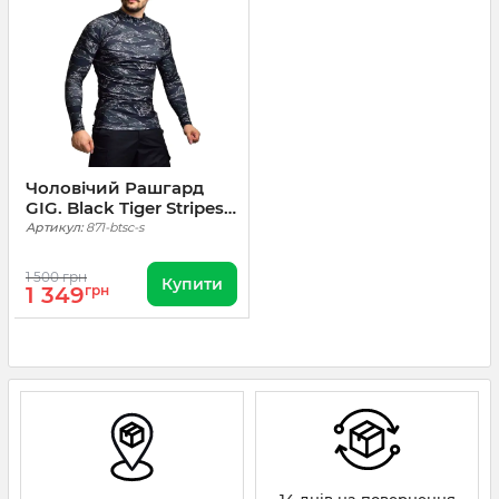
Чоловічий Рашгард
GIG. Black Tiger Stripes
Camo
Артикул:
871-btsc-s
1 500 грн
Купити
1 349
грн
14 днів на повернення