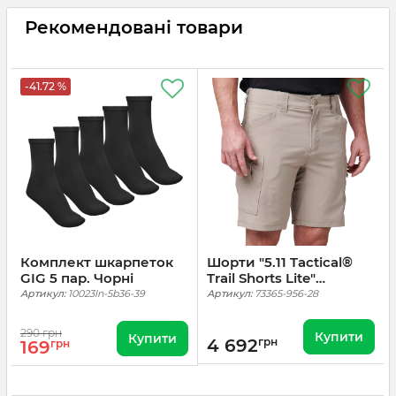
Рекомендовані товари
-41.72 %
Комплект шкарпеток
Шорти "5.11 Tactical®
GIG 5 пар. Чорні
Trail Shorts Lite"
Badlands Tan
Артикул:
10023ln-5b36-39
Артикул:
73365-956-28
290 грн
Купити
Купити
4 692
грн
169
грн