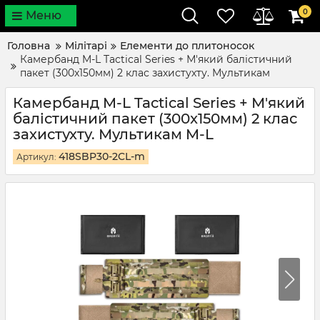
0
Меню
Головна
Мілітарі
Елементи до плитоносок
Камербанд M-L Tactical Series + М'який балістичний
пакет (300x150мм) 2 клас захистухту. Мультикам
Камербанд M-L Tactical Series + М'який
балістичний пакет (300x150мм) 2 клас
захистухту. Мультикам M-L
418SBP30-2CL-m
Артикул: