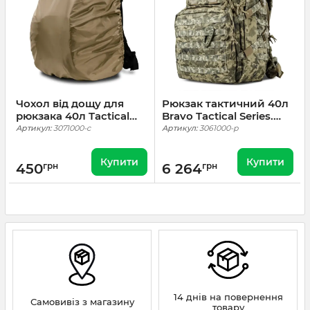
Чохол від дощу для
Рюкзак тактичний 40л
рюкзака 40л Tactical
Bravo Tactical Series.
Series.Койот
Піксель
Артикул:
3071000-c
Артикул:
3061000-p
Купити
Купити
450
грн
6 264
грн
14 днів на повернення
Самовивіз з магазину
товару