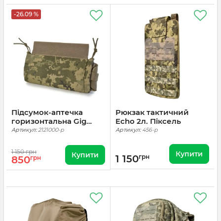
-26.09 %
Підсумок-аптечка
Рюкзак тактичний
горизонтальна Gig
Echo 2л. Піксель
Military Horizontal
Артикул:
2121000-p
Артикул:
456-p
Quick-Snap. Cordura
1000. Піксель (mm14)
1 150 грн
Купити
Купити
1 150
грн
850
грн