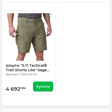
Шорти "5.11 Tactical®
Trail Shorts Lite" Sage
Green
Артикул:
73365-831-28
Купити
4 692
грн