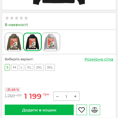
В наявності
Розмірна сітка
Виберіть варіант:
S
M
L
XL
2XL
3XL
-31.49 %
1 199
грн
−
+
1 750
грн
Додати в кошик