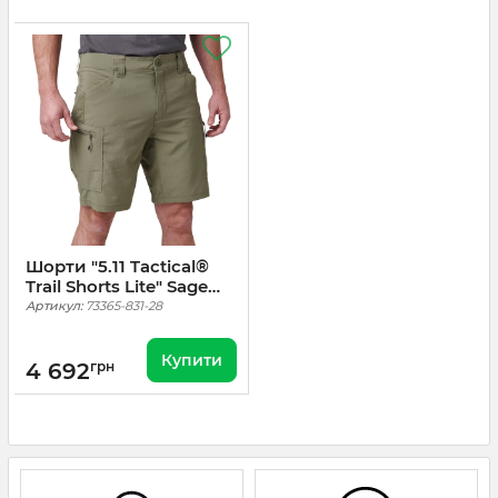
Шорти "5.11 Tactical®
Trail Shorts Lite" Sage
Green
Артикул:
73365-831-28
Купити
4 692
грн