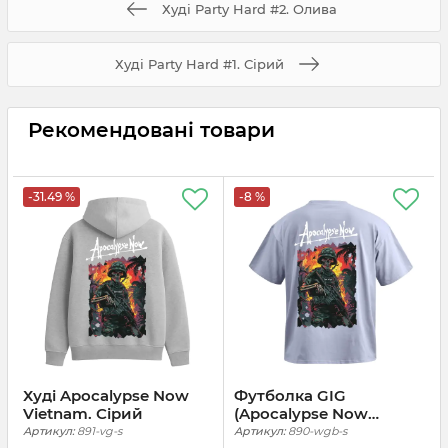
Худі Party Hard #2. Олива
Худі Party Hard #1. Сірий
Рекомендовані товари
-31.49 %
-8 %
Худі Apocalypse Now
Футболка GIG
Vietnam. Сірий
(Apocalypse Now
Warrior) Оверсайз.
Артикул:
891-vg-s
Артикул:
890-wgb-s