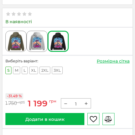
В наявності
Розмірна сітка
Виберіть варіант:
S
M
L
XL
2XL
3XL
-31.49 %
1 199
грн
−
+
1 750
грн
Додати в кошик