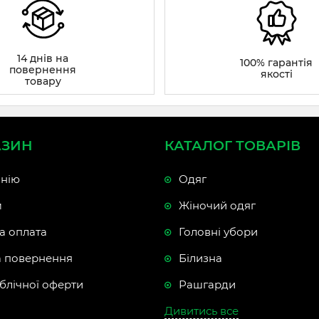
14 днів на
100% гарантія
повернення
якості
товару
АЗИН
КАТАЛОГ ТОВАРІВ
нію
Одяг
м
Жіночий одяг
а оплата
Головні убори
а повернення
Білизна
блічної оферти
Рашгарди
Дивитись все