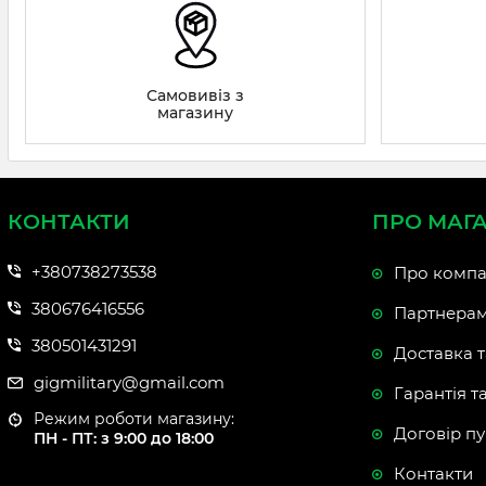
Самовивіз з
магазину
КОНТАКТИ
ПРО МАГ
+380738273538
Про компа
380676416556
Партнера
380501431291
Доставка т
gigmilitary@gmail.com
Гарантія т
Режим роботи магазину:
Договір пу
ПН - ПТ: з 9:00 до 18:00
Контакти