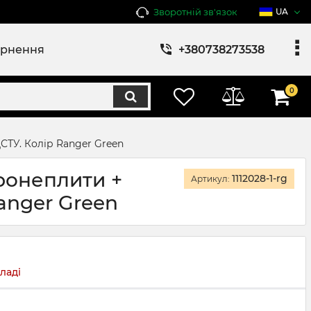
Зворотній зв'язок
UA
ернення
+380738273538
0
ДСТУ. Колір Ranger Green
Бронеплити +
1112028-1-rg
Артикул:
Ranger Green
ладі