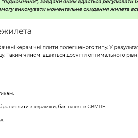
ні "підйомники", завдяки яким вдасться регулювати 
могу виконувати моментальне скидання жилета всьо
ежилета
чені керамічні плити полегшеного типу. У результаті
у. Таким чином, вдається досягти оптимального рівн
тикам.
 бронеплити з кераміки, бал пакет із СВМПЕ.
і.