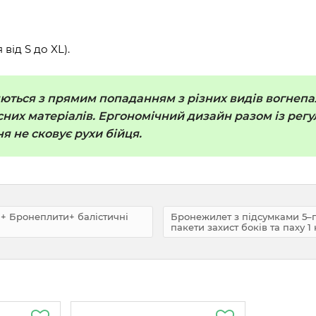
 від
S до XL).
ються з прямим попаданням з різних видів вогнепал
існих матеріалів. Ергономічний дизайн разом із ре
я не сковує рухи бійця.
 + Бронеплити+ балістичні
Бронежилет з підсумками 5–го
пакети захист боків та паху 1