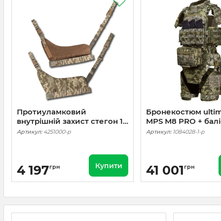
Протиуламковий
Бронекостюм ultim
внутрішній захист стегон 1
MPS М8 PRO + балі
клас. Піксель
пакети захист бокі
Артикул:
4251000-p
Артикул:
1084028-1-p
шиї, плечей, ніг, п
класс ДСТУ. Піксе
Купити
4 197
41 001
грн
грн