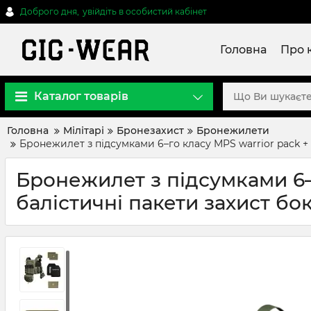
Доброго дня,
увійдіть в особистий кабінет
Головна
Про 
Каталог товарів
Головна
Мілітарі
Бронезахист
Бронежилети
Бронежилет з підсумками 6–го класу MPS warrior pack + Б
Бронежилет з підсумками 6–
балістичні пакети захист бок