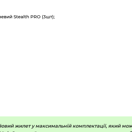
евий Stealth PRO (3шт);
йовий жилет у максимальній комплектації, який мо