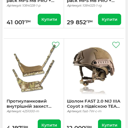
pack MPS М8 PRO +
pack MPS М8 PRO +
балістичні пакети
балістичні пакети
Артикул:
1084028-1-p
Артикул:
1084025-1-rg
захист боків, паху, шиї,
захист боків, паху, шиї,
плечей, ніг, поясу 1
плечей 1 класс ДСТУ.
Купити
Купити
класс ДСТУ. Піксель
Ranger Green
41 001
грн
29 852
грн
Протиуламковий
Шолом FAST 2.0 NIJ IIIA
внутрішній захист
Coyot з підвіскою TEAM
стегон 1 клас.
WENDY (Каска
Артикул:
4251000-m
Артикул:
fast-TW-c-m
Мультикам
тактична)
Купити
Купити
грн
грн