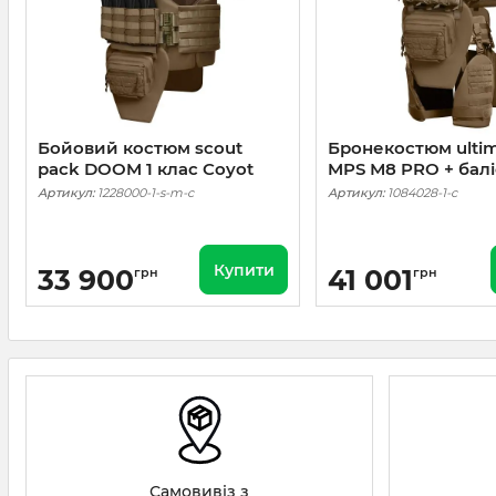
Бойовий костюм scout
Бронекостюм ultim
pack DOOM 1 клас Coyot
MPS М8 PRO + балі
пакети захист бокі
Артикул:
1228000-1-s-m-c
Артикул:
1084028-1-c
шиї, плечей, ніг, п
класс ДСТУ. Койот
Купити
33 900
41 001
грн
грн
Самовивіз з