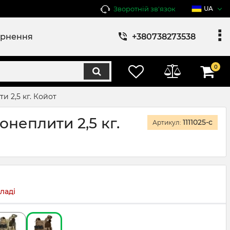
Зворотній зв'язок
UA
ернення
+380738273538
0
и 2,5 кг. Койот
онеплити 2,5 кг.
1111025-c
Артикул:
ладі