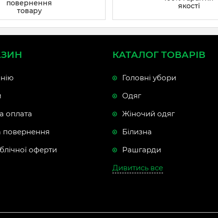
повернення
якості
товару
АЗИН
КАТАЛОГ ТОВАРІВ
нію
Головні убори
м
Одяг
а оплата
Жіночий одяг
а повернення
Білизна
блічної оферти
Рашгарди
Дивитись все