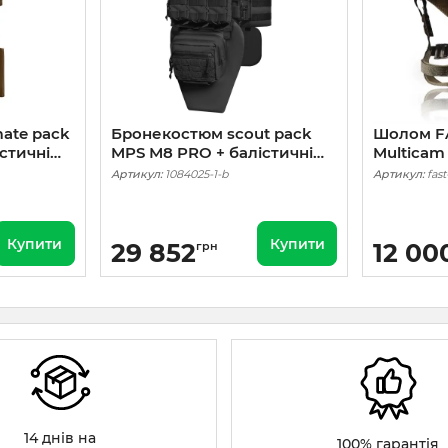
ate pack
Бронекостюм scout pack
Шолом FAS
стичні
MPS М8 PRO + балістичні
Multicam
в, паху,
пакети захист боків, паху,
WENDY (К
Артикул:
1084025-1-b
Артикул:
fas
оясу 1
шиї, плечей 1 класс ДСТУ.
Чорний
Купити
Купити
29 852
12 00
грн
14 днів на
100% гарантія