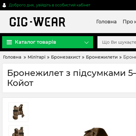
Доброго дня,
увійдіть в особистий кабінет
Головна
Про 
Каталог товарів
Головна
Мілітарі
Бронезахист
Бронежилети
Броне
Бронежилет з підсумками 5–г
Койот