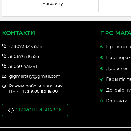
магазину
КОНТАКТИ
ПРО МАГ
+380738273538
Про компа
380676416556
Партнера
380501431291
Доставка т
gigmilitary@gmail.com
Гарантія т
Режим роботи магазину:
Договір пу
ПН - ПТ: з 9:00 до 18:00
Контакти
ЗВОРОТНІЙ ЗВ'ЯЗОК