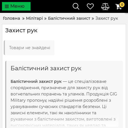
0
Меню
Головна
Мілітарі
Балістичний захист
Захист рук
Захист рук
Товари не знайдені
Балістичний захист рук
Балістичний захист рук
— це спеціалізоване
спорядження, призначене для захисту рук від
вогнепальних поранень та уламків. Продукція GIG
Military пропонує надійні рішення розроблені з
урахуванням сучасних стандартів безпеки. Ці
захисні елементи, такі як наколінники та
рукавички з балістичним захистом, виготовлені з
високоякісних матеріалів, таких як кевлар та