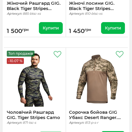
Жіночий Рашгард GIG.
Жіночі лосини GIG.
Black Tiger Stripes
Black Tiger Stripes
Camo
Camo
Артикул:
885-btsc-xs
Артикул:
810-btsc-xs
Купити
Купити
1 500
грн
1 450
грн
Топ продажів
-10.07 %
Чоловічий Рашгард
Сорочка бойова GIG
GIG. Tiger Stripes Camo
Убакс Desert Ranger.
Піксель
Артикул:
871-tsc-s
Артикул:
813-p-s-r