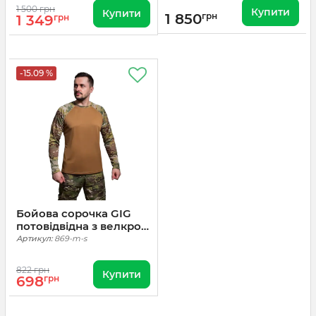
1 500 грн
Купити
Купити
1 850
грн
1 349
грн
-15.09 %
Бойова сорочка GIG
потовідвідна з велкро.
Мультикам
Артикул:
869-m-s
822 грн
Купити
698
грн