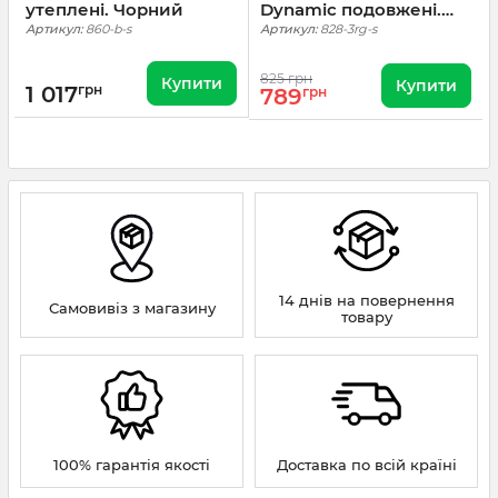
утеплені. Чорний
Dynamic подовжені.
Ranger Green, 3 шт
Артикул:
860-b-s
Артикул:
828-3rg-s
825 грн
Купити
Купити
1 017
грн
789
грн
14 днів на повернення
Самовивіз з магазину
товару
100% гарантія якості
Доставка по всій країні