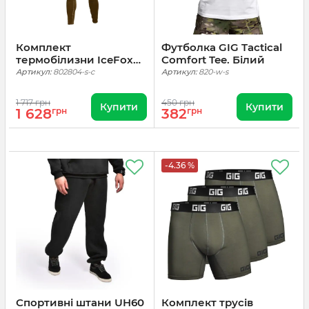
Комплект
Футболка GIG Tactical
термобілизни IceFox
Comfort Tee. Білий
level 2. Койот
Артикул:
802804-s-c
Артикул:
820-w-s
1 717 грн
450 грн
Купити
Купити
1 628
грн
382
грн
-4.36 %
Спортивні штани UH60
Комплект трусів