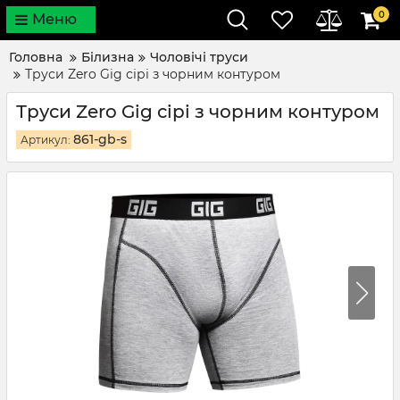
0
Меню
Головна
Білизна
Чоловічі труси
Труси Zero Gig сірі з чорним контуром
Труси Zero Gig сірі з чорним контуром
861-gb-s
Артикул: