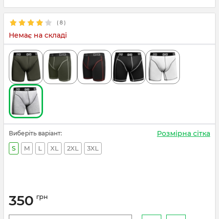
(
8
)
Немає на складі
Розмірна сітка
Виберіть варіант:
S
M
L
XL
2XL
3XL
350
грн