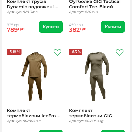
Комплект трусів
Футболка GIG Tactical
Dynamic подовжені.
Comfort Tee. Білий
Білий, 3 шт
Артикул:
828-3w-s
Артикул:
820-w-s
825 грн
450 грн
Купити
Купити
789
грн
382
грн
-5.18 %
-6.3 %
Комплект
Комплект
термобілизни IceFox
термобілизни GIG
level 2. Койот
IceFox level 1+. Ranger
Артикул:
802804-s-c
Артикул:
801803-s-rg
Green