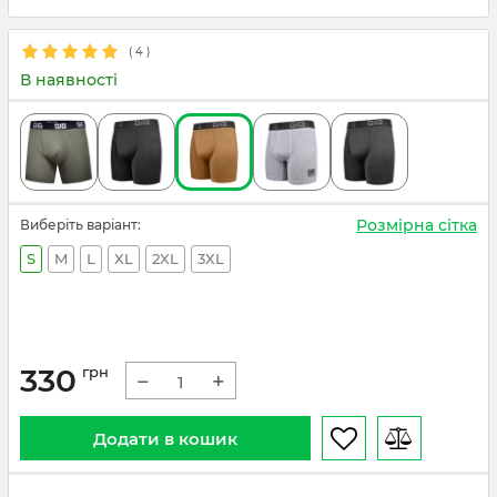
(
4
)
В наявності
Розмірна сітка
Виберіть варіант:
S
M
L
XL
2XL
3XL
330
грн
−
+
Додати в кошик