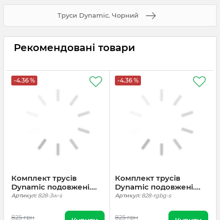
Труси Dynamic. Чорний
Рекомендовані товари
-4.36 %
-4.36 %
Комплект трусів
Комплект трусів
Dynamic подовжені.
Dynamic подовжені.
Білий, 3 шт
Чорний, Сірий, Ranger
Артикул:
828-3w-s
Артикул:
828-rgbg-s
Green, 3 шт
825 грн
825 грн