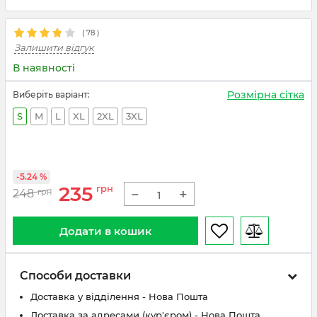
(
78
)
Залишити відгук
В наявності
Розмірна сітка
Виберіть варіант:
S
M
L
XL
2XL
3XL
-5.24 %
235
грн
−
+
248
грн
Додати в кошик
Способи доставки
Доставка у відділення - Нова Пошта
Доставка за адресами (кур'єром) - Нова Пошта