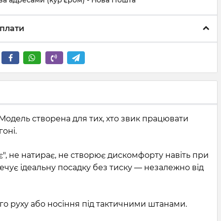
за адресами (кур'єром) - Нова Пошта
плати
 Модель створена для тих, хто звик працювати
гоні.
є", не натирає, не створює дискомфорту навіть при
чує ідеальну посадку без тиску — незалежно від
го руху або носіння під тактичними штанами.