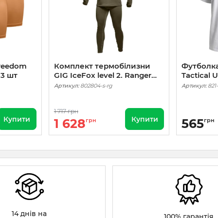
Freedom
Комплект термобілизни
Футболка
 3 шт
GIG IceFox level 2. Ranger
Tactical 
Green
Артикул:
802804-s-rg
Артикул:
821
1 717 грн
Купити
Купити
1 628
565
грн
грн
14 днів на
100% гарантія