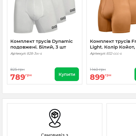
Комплект трусів Dynamic
Комплект трусів 
подовжені. Білий, 3 шт
Light. Колір Койот,
Артикул:
828-3w-s
Артикул:
832-ccc-s
825 грн
1 140 грн
Купити
789
899
грн
грн
Самовивіз з