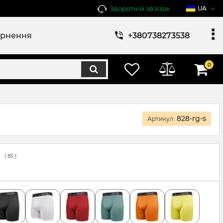
Зворотній зв'язок
UA
ернення
+380738273538
0
828-rg-s
Артикул:
(
85
)