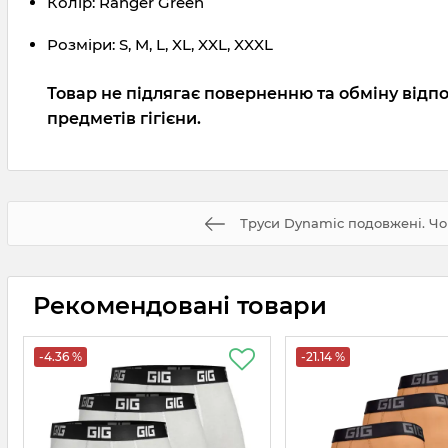
Колір: Ranger Green
Розміри: S, M, L, XL, XXL, XXXL
Товар не підлягає поверненню та обміну відпо
предметів гігієни.
Труси Dynamic подовжені. Ч
Рекомендовані товари
-4.36 %
-21.14 %