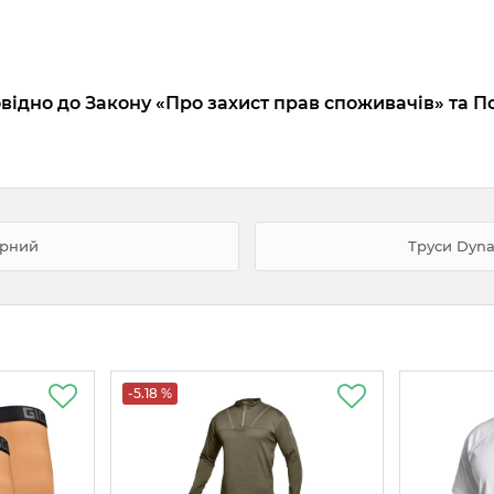
відно до Закону «Про захист прав споживачів» та П
орний
Труси Dyn
-5.18 %