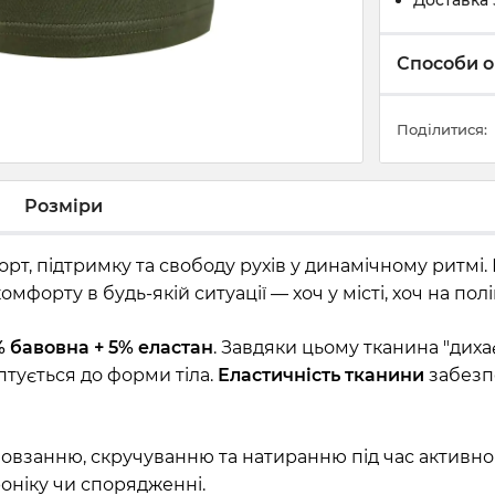
Доставка 
Способи о
Поділитися:
Розміри
рт, підтримку та свободу рухів у динамічному ритмі.
мфорту в будь-якій ситуації — хоч у місті, хоч на полі
 бавовна + 5% еластан
. Завдяки цьому тканина "диха
птується до форми тіла.
Еластичність тканини
забезпе
повзанню, скручуванню та натиранню під час активно
роніку чи спорядженні.