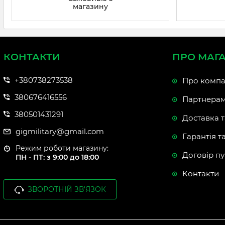
магазину
КОНТАКТИ
ПРО МАГ
+380738273538
Про компа
380676416556
Партнера
380501431291
Доставка т
gigmilitary@gmail.com
Гарантія т
Режим роботи магазину:
Договір пу
ПН - ПТ: з 9:00 до 18:00
Контакти
ЗВОРОТНІЙ ЗВ'ЯЗОК