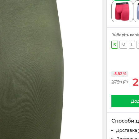
Виберіть варі
S
M
L
-5.82 %
2
275
грн
Дод
Способи д
Доставка 