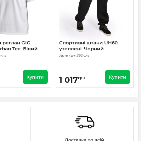
 реглан GIG
Спортивні штани UH60
Urban Tee. Білий
утеплені. Чорний
-w-s
Артикул:
860-b-s
Купити
Купити
1 017
грн
Доставка по всій