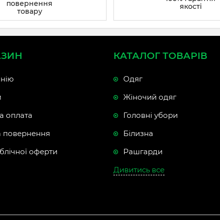
повернення
якості
товару
АЗИН
КАТАЛОГ ТОВАРІВ
нію
Одяг
м
Жіночий одяг
а оплата
Головні убори
а повернення
Білизна
блічної оферти
Рашгарди
Дивитись все