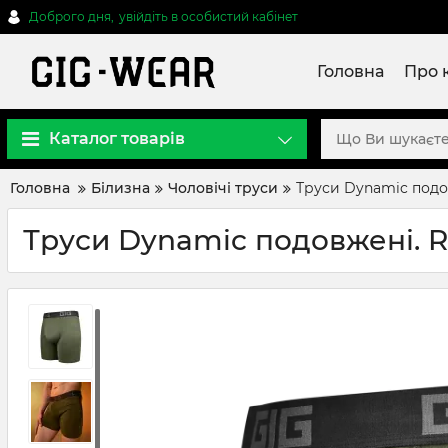
Доброго дня,
увійдіть в особистий кабінет
Головна
Про 
Каталог товарів
Головна
Білизна
Чоловічі труси
Труси Dynamic подо
Труси Dynamic подовжені. R