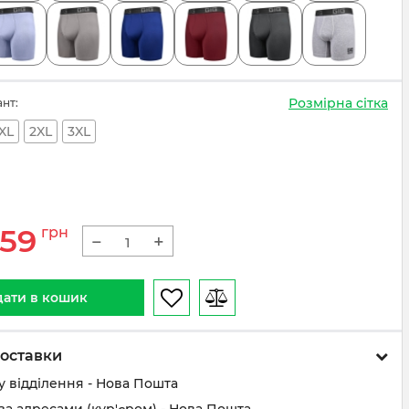
Розмірна сітка
ант:
XL
2XL
3XL
59
грн
−
+
ати в кошик
оставки
у відділення - Нова Пошта