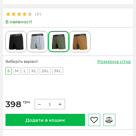
(
2
)
В наявності
Розмірна сітка
Виберіть варіант:
S
M
L
XL
2XL
3XL
398
грн
−
+
Додати в кошик