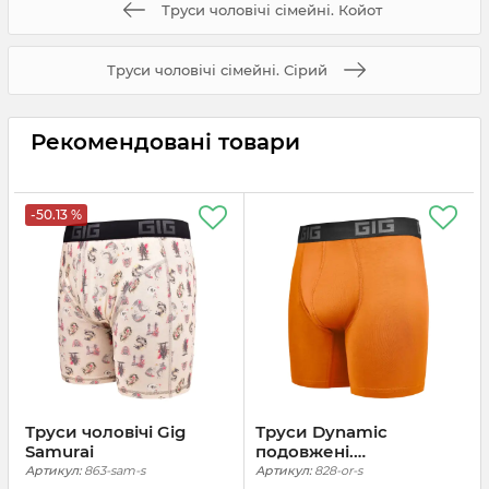
Труси чоловічі сімейні. Койот
Труси чоловічі сімейні. Сірий
Рекомендовані товари
-50.13 %
Труси чоловічі Gig
Труси Dynamic
Samurai
подовжені.
Помаранчевий
Артикул:
863-sam-s
Артикул:
828-or-s