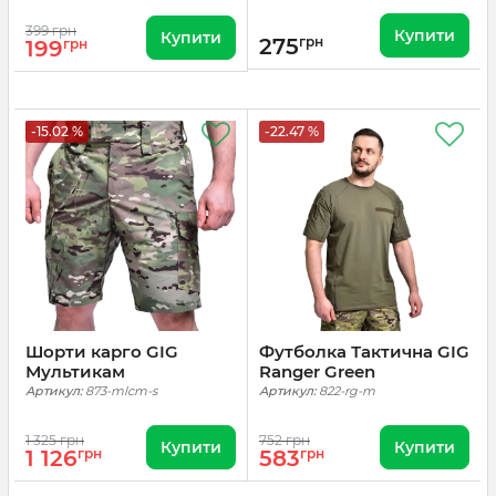
399 грн
Купити
Купити
275
грн
199
грн
-15.02 %
-22.47 %
Шорти карго GIG
Футболка Тактична GIG
Мультикам
Ranger Green
Артикул:
873-mlcm-s
Артикул:
822-rg-m
1 325 грн
752 грн
Купити
Купити
1 126
грн
583
грн