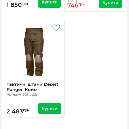
795 грн
Купити
Купити
1 850
грн
746
грн
Тактичні штани Desert
Ranger. Койот
Артикул:
809-c-28r
Купити
2 483
грн