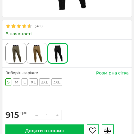
(
40
)
В наявності
Розмірна сітка
Виберіть варіант:
S
M
L
XL
2XL
3XL
915
грн
−
+
Додати в кошик