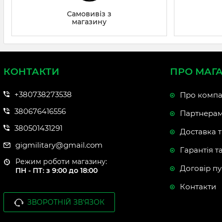
Самовивіз з
магазину
КОНТАКТИ
ПРО МАГ
+380738273538
Про компа
380676416556
Партнера
380501431291
Доставка т
gigmilitary@gmail.com
Гарантія т
Режим роботи магазину:
Договір пу
ПН - ПТ: з 9:00 до 18:00
Контакти
ЗВОРОТНІЙ ЗВ'ЯЗОК