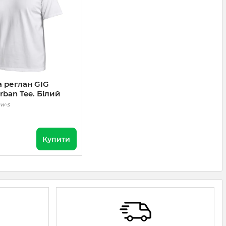
 реглан GIG
Urban Tee. Білий
-w-s
Купити