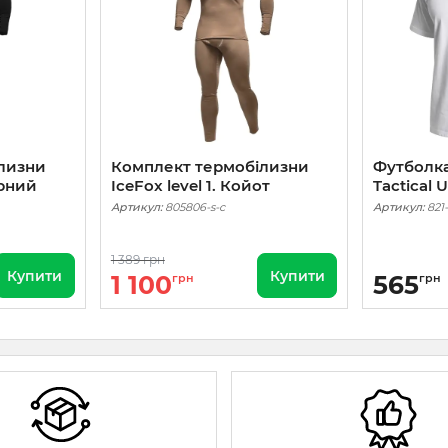
лизни
Комплект термобілизни
Футболка
орний
IceFox level 1. Койот
Tactical 
Артикул:
805806-s-c
Артикул:
821
1 389 грн
Купити
Купити
1 100
565
грн
грн