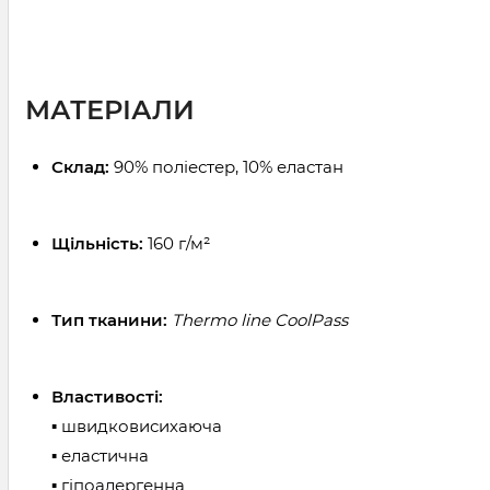
МАТЕРІАЛИ
Склад:
90% поліестер, 10% еластан
Щільність:
160 г/м²
Тип тканини:
Thermo line CoolPass
Властивості:
▪ швидковисихаюча
▪ еластична
▪ гіпоалергенна