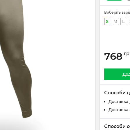
Виберіть варі
S
M
L
768
гр
Дод
Способи д
Доставка 
Доставка 
Способи о