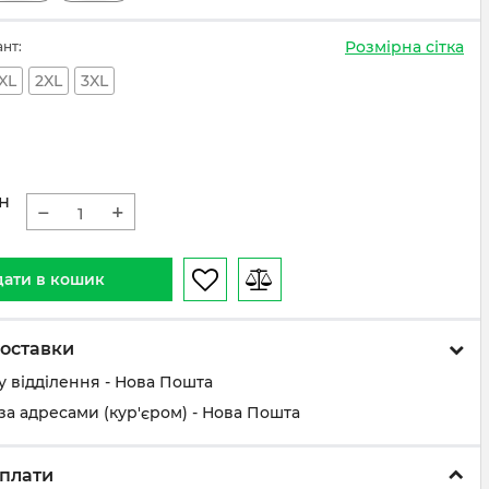
Розмірна сітка
ант:
XL
2XL
3XL
н
−
+
ати в кошик
оставки
у відділення - Нова Пошта
за адресами (кур'єром) - Нова Пошта
плати