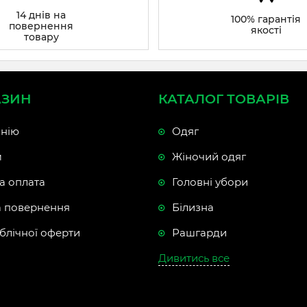
14 днів на
100% гарантія
повернення
якості
товару
АЗИН
КАТАЛОГ ТОВАРІВ
нію
Одяг
м
Жіночий одяг
а оплата
Головні убори
а повернення
Білизна
блічної оферти
Рашгарди
Дивитись все