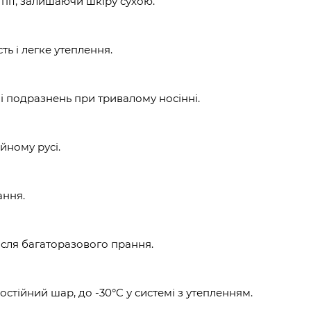
піт, залишаючи шкіру сухою.
ь і легке утеплення.
 і подразнень при тривалому носінні.
йному русі.
ання.
ісля багаторазового прання.
стійний шар, до -30°C у системі з утепленням.