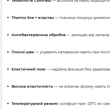
Технологія CoolPass
— волокна активно відводять 
Thermo line + еластан
— тканина поєднує дихаючіст
Антибактеріальна обробка
— захищає від запахів
Плоскі шви
— усувають натирання навіть при пості
Еластичний пояс
— надійна фіксація без здавлюв
Висока еластичність
— не втрачає форму навіть п
Температурний режим:
комфорт при -20°C як само