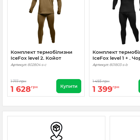
Комплект термобілизни
Комплект термобі
IceFox level 2. Койот
IceFox level 1 + . Ч
Артикул:
802804-s-c
Артикул:
801803-s-b
1 717 грн
1 493 грн
Купити
1 628
1 399
грн
грн