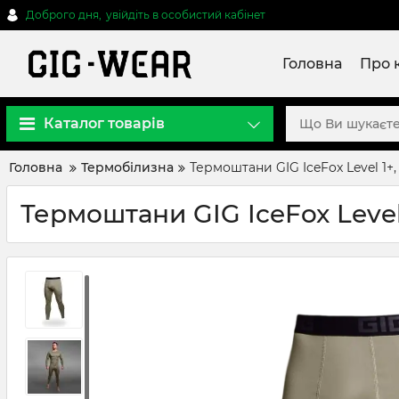
Доброго дня,
увійдіть в особистий кабінет
Головна
Про 
Каталог товарів
Головна
Термобілизна
Термоштани GIG IceFox Level 1+,
Термоштани GIG IceFox Level 