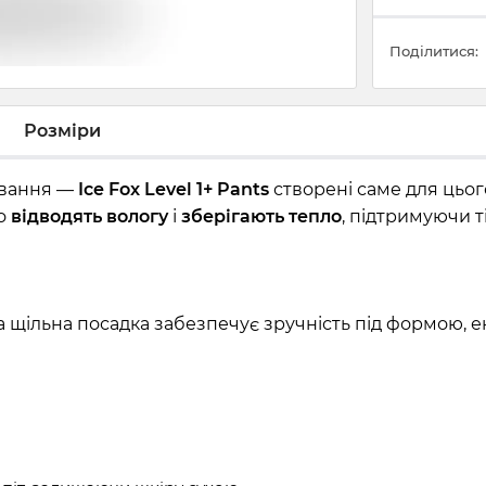
Поділитися:
Розміри
ування —
Ice Fox Level 1+ Pants
створені саме для цьог
но
відводять вологу
і
зберігають тепло
, підтримуючи т
 а щільна посадка забезпечує зручність під формою, 