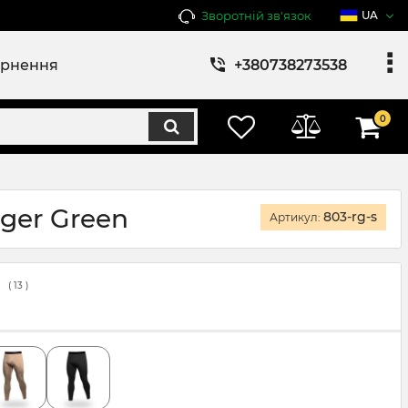
Зворотній зв'язок
UA
ернення
+380738273538
0
nger Green
803-rg-s
Артикул:
(
13
)