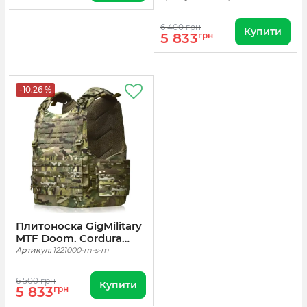
6 400 грн
Купити
5 833
грн
-10.26 %
Плитоноска GigMilitary
MTF Doom. Cordura
1000. Мультикам
Артикул:
1221000-m-s-m
6 500 грн
Купити
5 833
грн