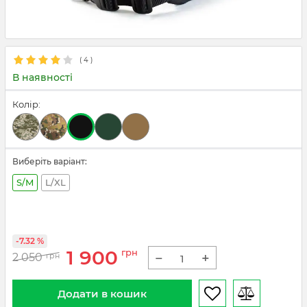
(
4
)
В наявності
Колір:
Виберіть варіант:
S/M
L/XL
-7.32 %
1 900
грн
−
+
2 050
грн
Додати в кошик