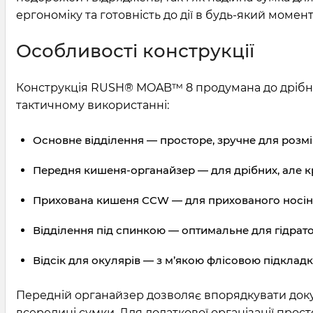
ергономіку та готовність до дії в будь-який момент
Особливості конструкції
Конструкція RUSH® MOAB™ 8 продумана до дрібниць
тактичному використанні:
Основне відділення — просторе, зручне для розм
Передня кишеня-органайзер — для дрібних, але 
Прихована кишеня CCW — для прихованого носі
Відділення під спинкою — оптимальне для гідрат
Відсік для окулярів — з м’якою флісовою підклад
Передній органайзер дозволяє впорядкувати доку
всередині сумки. Для додаткової організації про