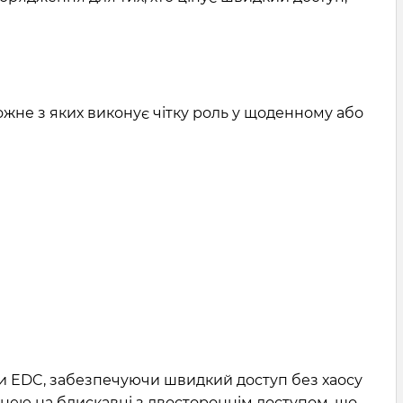
ожне з яких виконує чітку роль у щоденному або
ти EDC, забезпечуючи швидкий доступ без хаосу
енею на блискавці з двостороннім доступом, що