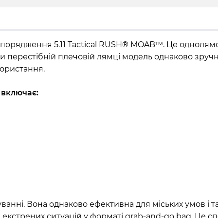
спорядження 5.11 Tactical RUSH® MOAB™. Це однолямо
и перестібній плечовій лямці модель однаково зручна
користання.
 включає:
нні. Вона однаково ефективна для міських умов і т
я екстрених ситуацій у форматі grab-and-go bag. Це с