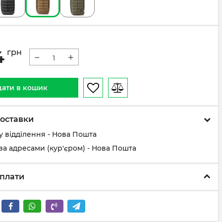
4
грн
−
+
ати в кошик
оставки
у відділення - Нова Пошта
за адресами (кур'єром) - Нова Пошта
плати