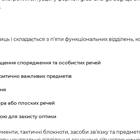
.
 і складається з п’яти функціональних відділень, к
іщення спорядження та особистих речей
критично важливих предметів
ння
ора або плоских речей
кою для захисту оптики
менти, тактичні блокноти, засоби зв’язку та предме
стору центральне відділення оснащене сітчастою киш