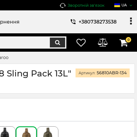
Зворотній зв'язок
UA
ернення
+380738273538
0
aroo
Sling Pack 13L"
56810ABR-134
Артикул: