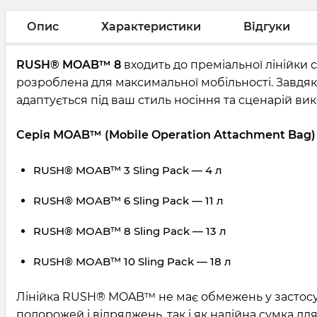
Опис
Характеристики
Відгуки
RUSH® MOAB™ 8
входить до преміальної лінійки 
розроблена для максимальної мобільності. Завдяк
адаптується під ваш стиль носіння та сценарій ви
Серія MOAB™ (Mobile Operation Attachment Bag)
RUSH® MOAB™ 3 Sling Pack — 4 л
RUSH® MOAB™ 6 Sling Pack — 11 л
RUSH® MOAB™ 8 Sling Pack — 13 л
RUSH® MOAB™ 10 Sling Pack — 18 л
Лінійка RUSH® MOAB™ не має обмежень у застосува
подорожей і відряджень, так і як надійна сумка дл