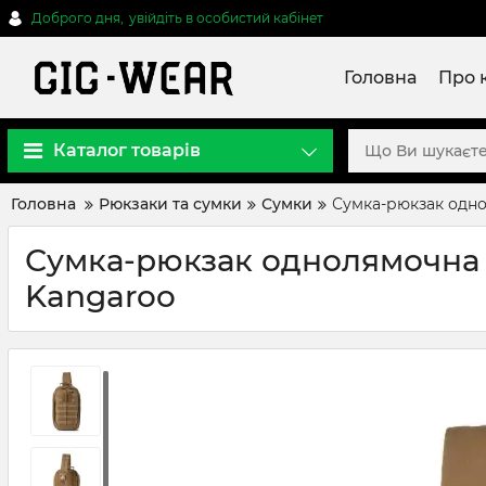
Доброго дня,
увійдіть в особистий кабінет
Головна
Про 
Каталог товарів
Головна
Рюкзаки та сумки
Сумки
Сумка-рюкзак однол
Сумка-рюкзак однолямочна "
Kangaroo