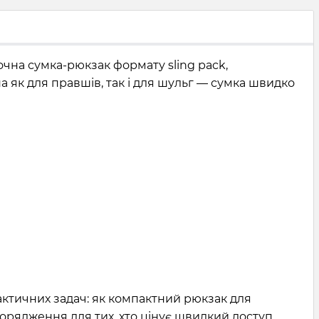
чна сумка-рюкзак формату sling pack,
 як для правшів, так і для шульг — сумка швидко
актичних задач: як компактний рюкзак для
порядження для тих, хто цінує швидкий доступ,