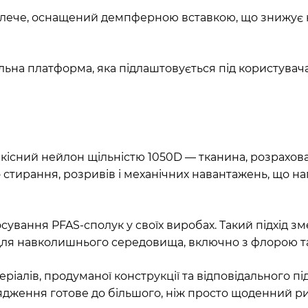
 плече, оснащений демпферною вставкою, що знижує
ьна платформа, яка підлаштовується під користувача
ний нейлон щільністю 1050D — тканина, розрахована
 стирання, розривів і механічних навантажень, що на
стосування PFAS-сполук у своїх виробах. Такий підхід
 і для навколишнього середовища, включно з флорою т
алів, продуманої конструкції та відповідального пі
ядження готове до більшого, ніж просто щоденний ри