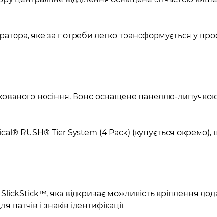
ратора, яке за потреби легко трансформується у про
хованого носіння. Воно оснащене панеллю-липучкою,
tical® RUSH® Tier System (4 Pack) (купується окремо
ickStick™, яка відкриває можливість кріплення додат
патчів і знаків ідентифікації.