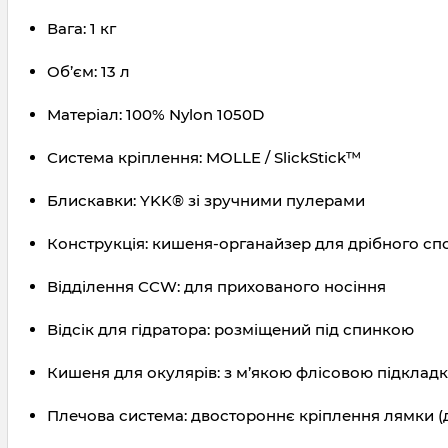
Вага: 1 кг
Об’єм: 13 л
Матеріал: 100% Nylon 1050D
Система кріплення: MOLLE / SlickStick™
Блискавки: YKK® зі зручними пулерами
Конструкція: кишеня-органайзер для дрібного с
Відділення CCW: для прихованого носіння
Відсік для гідратора: розміщений під спинкою
Кишеня для окулярів: з м’якою флісовою підклад
Плечова система: двостороннє кріплення лямки (д