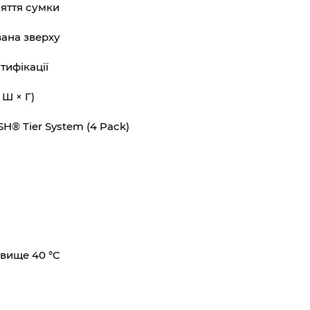
яття сумки
вана зверху
тифікації
 Ш × Г)
SH® Tier System (4 Pack)
вище 40 °C