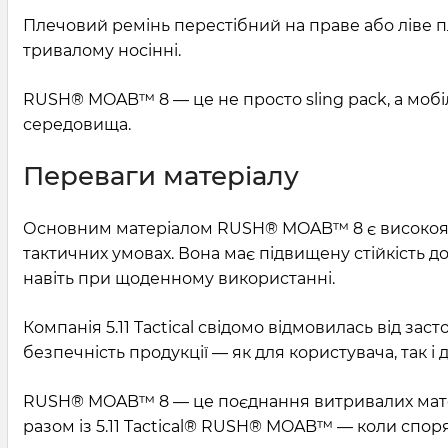
Плечовий ремінь перестібний на праве або ліве
тривалому носінні.
RUSH® MOAB™ 8 — це не просто sling pack, а мобіл
середовища.
Переваги матеріалу
Основним матеріалом RUSH® MOAB™ 8 є високоякіс
тактичних умовах. Вона має підвищену стійкість до
навіть при щоденному використанні.
Компанія 5.11 Tactical свідомо відмовилась від за
безпечність продукції — як для користувача, так
RUSH® MOAB™ 8 — це поєднання витривалих матері
разом із 5.11 Tactical® RUSH® MOAB™ — коли спор