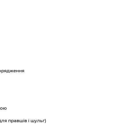
порядження
кою
ля правшів і шульг)