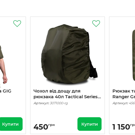
а GIG
Чохол від дощу для
Рюкзак т
рюкзака 40л Tactical Series.
Ranger G
Ranger Green
Артикул:
3071000-rg
Артикул:
456
Купити
Купити
450
1 150
грн
гр