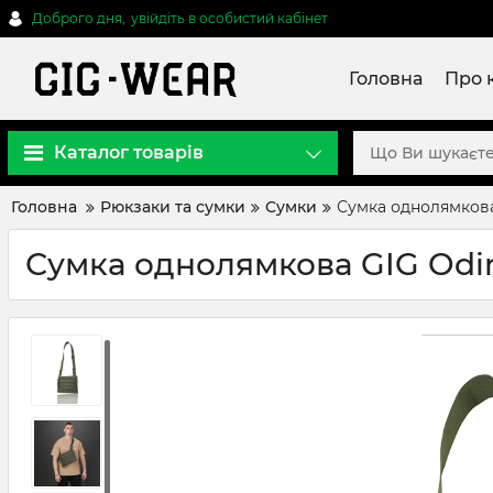
Доброго дня,
увійдіть в особистий кабінет
Головна
Про 
Каталог товарів
Головна
Рюкзаки та сумки
Сумки
Сумка однолямкова 
Сумка однолямкова GIG Odin