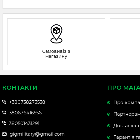
Самовивіз з
магазину
КОНТАКТИ
ПРО МАГ
+380738273538
Про компа
380676416556
Партнера
380501431291
Доставка т
gigmilitary@gmail.com
Гарантія т