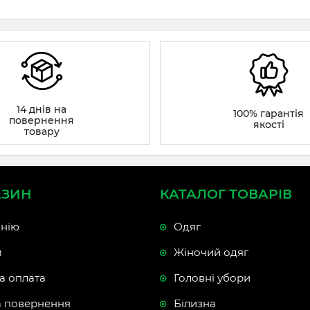
14 днів на
100% гарантія
повернення
якості
товару
АЗИН
КАТАЛОГ ТОВАРІВ
нію
Одяг
м
Жіночий одяг
а оплата
Головні убори
а повернення
Білизна