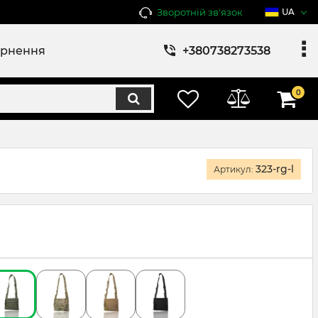
Зворотній зв'язок
UA
ернення
+380738273538
0
323-rg-l
Артикул: