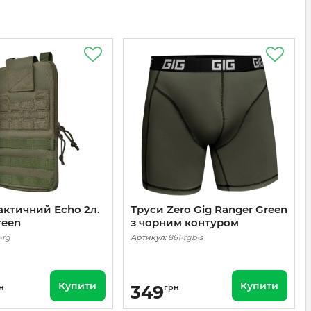
актичний Echo 2л.
Труси Zero Gig Ranger Green
reen
з чорним контуром
-rg
Артикул:
861-rgb-s
Купити
Купити
349
н
грн