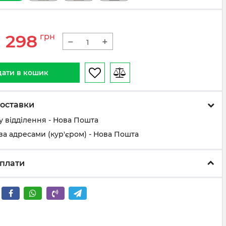
1 298
грн
−
+
ати в кошик
оставки
у відділення - Нова Пошта
за адресами (кур'єром) - Нова Пошта
плати