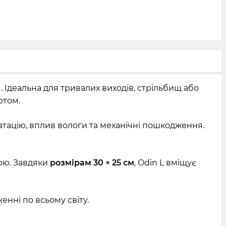
. Ідеальна для тривалих виходів, стрільбищ або
ртом.
атацію, вплив вологи та механічні пошкодження.
ою. Завдяки
розмірам 30 × 25 см
, Odin L вміщує
нні по всьому світу.
.