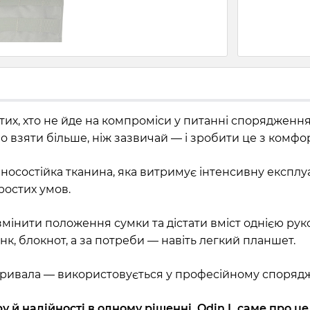
тих, хто не йде на компроміси у питанні спорядження
 взяти більше, ніж зазвичай — і зробити це з комфо
зносостійка тканина, яка витримує інтенсивну експлу
ростих умов.
мінити положення сумки та дістати вміст однією рук
нк, блокнот, а за потреби — навіть легкий планшет.
итривала — використовується у професійному спорядже
 й надійності в одному рішенні. Odin L саме про це