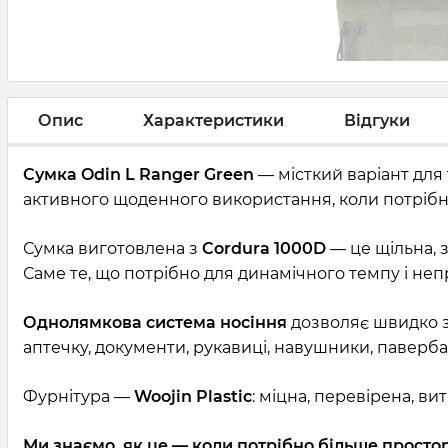
Опис
Характеристики
Відгуки
Сумка Odin L Ranger Green
— місткий варіант для 
активного щоденного використання, коли потрібно
Сумка виготовлена з
Cordura 1000D
— це щільна, 
Саме те, що потрібно для динамічного темпу і неп
Однолямкова система носіння
дозволяє швидко з
аптечку, документи, рукавиці, навушники, паверба
Фурнітура —
Woojin Plastic
: міцна, перевірена, в
Ми знаємо, як це — коли потрібно більше простору