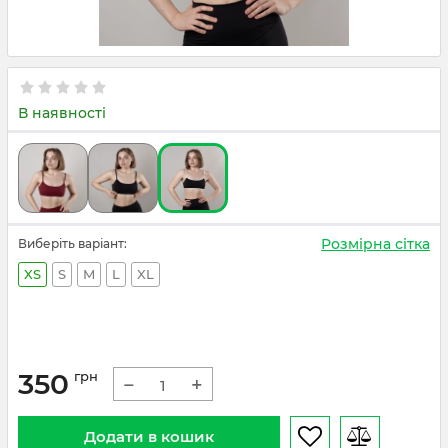
В наявності
Розмірна сітка
Виберіть варіант:
XS
S
M
L
XL
350
грн
−
+
Додати в кошик