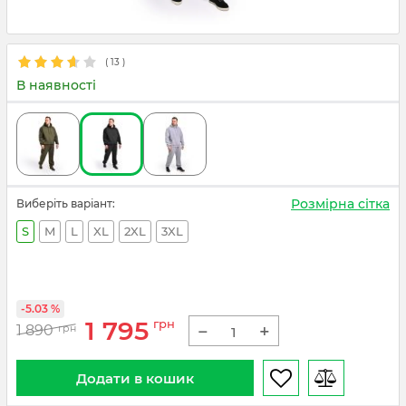
(
13
)
В наявності
Розмірна сітка
Виберіть варіант:
S
M
L
XL
2XL
3XL
-5.03 %
1 795
грн
−
+
1 890
грн
Додати в кошик