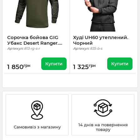
Сорочка бойова GIG
Худі UH60 утеплений.
Убакс Desert Ranger.
Чорний
Ranger Green
Артикул:
813-rg-s-r
Артикул:
835-b-s
Купити
Купити
1 850
грн
1 325
грн
14 днів на повернення
Самовивіз з магазину
товару