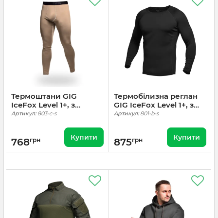
Термоштани GIG
Термобілизна реглан
IceFox Level 1+, з
GIG IceFox Level 1+, з
тканини Thermo line.
тканини Thermo line.
Артикул:
803-c-s
Артикул:
801-b-s
Койот
Чорний
Купити
Купити
768
грн
875
грн