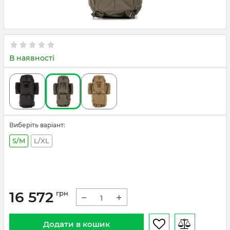
В наявності
Виберіть варіант:
S/M
L/XL
16 572
грн
−
+
Додати в кошик